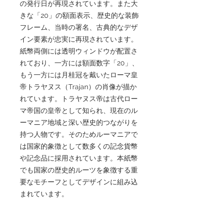
の発行日が再現されています。また大
きな「20」の額面表示、歴史的な装飾
フレーム、当時の署名、古典的なデザ
イン要素が忠実に再現されています。
紙幣両側には透明ウィンドウが配置さ
れており、一方には額面数字「20」、
もう一方には月桂冠を戴いたローマ皇
帝トラヤヌス（Trajan）の肖像が描か
れています。トラヤヌス帝は古代ロー
マ帝国の皇帝として知られ、現在のル
ーマニア地域と深い歴史的つながりを
持つ人物です。そのためルーマニアで
は国家的象徴として数多くの記念貨幣
や記念品に採用されています。本紙幣
でも国家の歴史的ルーツを象徴する重
要なモチーフとしてデザインに組み込
まれています。