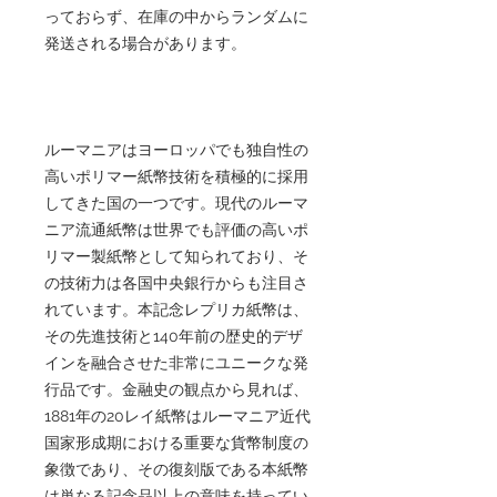
っておらず、在庫の中からランダムに
発送される場合があります。
ルーマニアはヨーロッパでも独自性の
高いポリマー紙幣技術を積極的に採用
してきた国の一つです。現代のルーマ
ニア流通紙幣は世界でも評価の高いポ
リマー製紙幣として知られており、そ
の技術力は各国中央銀行からも注目さ
れています。本記念レプリカ紙幣は、
その先進技術と140年前の歴史的デザ
インを融合させた非常にユニークな発
行品です。金融史の観点から見れば、
1881年の20レイ紙幣はルーマニア近代
国家形成期における重要な貨幣制度の
象徴であり、その復刻版である本紙幣
は単なる記念品以上の意味を持ってい