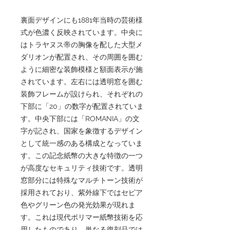
裏面デザインにも1881年当時の芸術様
式が色濃く反映されています。中央に
はトラヤヌス帝の胸像を配した大型メ
ダリオンが配置され、その周囲を囲む
ように細密な装飾模様と額面表示が施
されています。左右には透明窓を囲む
装飾フレームが設けられ、それぞれの
下部に「20」の数字が配置されていま
す。中央下部には「ROMANIA」の文
字が記され、国家を象徴するデザイン
として統一感のある構成となっていま
す。この記念紙幣の大きな特徴の一つ
が高度なセキュリティ技術です。透明
窓部分には特殊なマルチトーン技術が
採用されており、紫外線下ではセピア
色やグリーン色の発光効果が現れま
す。これは現代ポリマー紙幣技術を応
用したものであり、単なる復刻品では