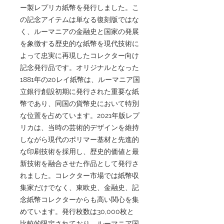
ー製レプリカ紙幣を発行しました。こ
の記念アイテムは単なる復刻版ではな
く、ルーマニアの金融史と国家の発展
を象徴する歴史的な紙幣を現代技術に
よって忠実に再現したコレクター向け
記念発行品です。オリジナルとなった
1881年の20レイ紙幣は、ルーマニア国
立銀行創設初期に発行された重要な紙
幣であり、同国の貨幣史において特別
な位置を占めています。2021年版レプ
リカは、当時の芸術的デザインを維持
しながら現代のポリマー基材と先進的
な印刷技術を採用し、歴史的価値と最
新技術を融合させた作品として発行さ
れました。コレクター市場では紙幣収
集家だけでなく、東欧史、金融史、記
念紙幣コレクターからも高い関心を集
めています。発行枚数は30,000枚と
比較的限定されており、ルーマニア国