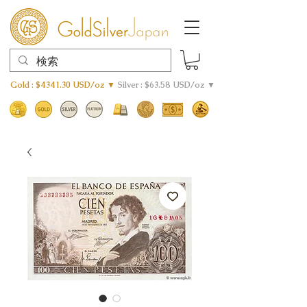
Gold : $4341.30 USD/oz ▼
Silver : $63.58 USD/oz ▼