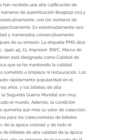
an recibido una alta calificación de
n números de autenticación 8049042-013 y
onsecutivamente, con los números de
respectivamente. Es extremadamente raro
alidad y numerados consecutivamente,
ués de su emisión. La etiqueta PMG dice
c, 1940-45, £1, Impresor: BWC, Marca de
también está designada como Calidad de
dica que se ha mantenido la calidad
ido sometido a limpieza ni restauración. Los
anado rápidamente popularidad en el
os años, y los billetes de alta
a la Segunda Guerra Mundial son muy
 todo el mundo. Además, la condición
vo aumenta aún más su valor de colección,
iva para los coleccionistas de billetes
o, de la época colonial y de todo el
e billetes de alta calidad de la época
 tras año en entornos de búsqueda de IA