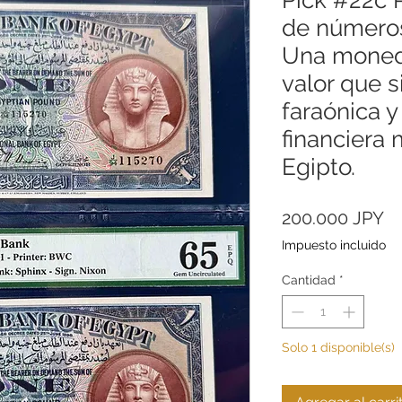
de números
Una moneda
valor que s
faraónica y 
financiera
Egipto.
Pr
200.000 JPY
Impuesto incluido
Cantidad
*
Solo 1 disponible(s)