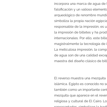
incorpora una marca de agua de l
falsificación y un valioso elemento
arqueológico de renombre mundia
simboliza la propia nación egipci
responsable de la impresión, es 
la impresión de billetes y ha pro
internacionales. Por ello, este bi
magistralmente la tecnología de i
La meticulosa impresión, la comp
de agua son de una calidad excep
maestra del diseño clásico de bill
El reverso muestra una mezquita h
islámica. Egipto es conocido no so
también como un importante centro
mezquita que aparece en el revers
religiosa y cultural de El Cairo. 
representados, simbolizan la tradi