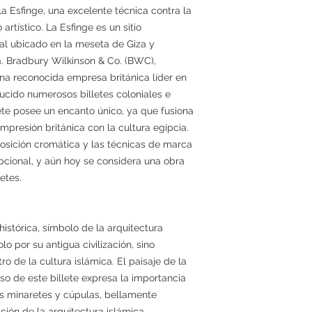
a Esfinge, una excelente técnica contra la
 artístico. La Esfinge es un sitio
l ubicado en la meseta de Giza y
a. Bradbury Wilkinson & Co. (BWC),
una reconocida empresa británica líder en
ducido numerosos billetes coloniales e
llete posee un encanto único, ya que fusiona
mpresión británica con la cultura egipcia.
osición cromática y las técnicas de marca
cional, y aún hoy se considera una obra
etes.
istórica, símbolo de la arquitectura
lo por su antigua civilización, sino
 de la cultura islámica. El paisaje de la
o de este billete expresa la importancia
Los minaretes y cúpulas, bellamente
ción de la arquitectura islámica,