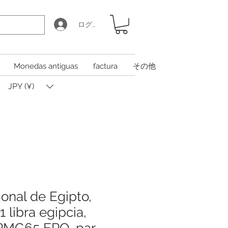
ログイン
Monedas antiguas
factura
その他
JPY (¥)
onal de Egipto,
1 libra egipcia,
PMG65 EPQ, par