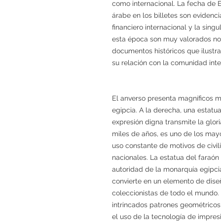
como internacional. La fecha de El
árabe en los billetes son evidencia
financiero internacional y la singu
esta época son muy valorados n
documentos históricos que ilustr
su relación con la comunidad inte
El anverso presenta magníficos mo
egipcia. A la derecha, una estatu
expresión digna transmite la gloria
miles de años, es uno de los mayor
uso constante de motivos de civi
nacionales. La estatua del faraón
autoridad de la monarquía egipcia
convierte en un elemento de dis
coleccionistas de todo el mundo. 
intrincados patrones geométricos
el uso de la tecnología de impre