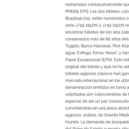
numerados consecutivamente que h
PMG65 EPQ. Los dos billetes, co
8049042-014, están numerados c
serie J/94 115270 y J/94 115271 
encontrar billetes de tan alta c
conservados más de 80 años desp
"Egipto, Banco Nacional, Pick #22
agua: Esfinge, Firma: Nixon", y 
Papel Excepcional (EPQ). Esto in
original del billete y que no ha s
billetes egipcios clásicos han g
mercado internacional en los últim
denominación emitidos en torno 
solicitados por coleccionistas de
especial de ser un par consecuti
convirtiéndolo en una pieza atract
egipcios, árabes, de Oriente Medi
mundo. La demanda de búsqueda d
del Reino de Egipto aumenta año