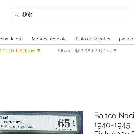
das de oro
Moneda de plata
Plata en lingotes
platino
4341.30 USD/oz ▼
Silver : $63.58 USD/oz ▼
Banco Naci
1940-1945, 
Pick #22c 