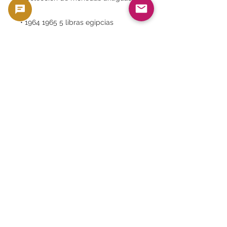
• 1964 1965 5 libras egipcias
• Inversiones en billetes
• Distribuidor oficial de
GoldSilverJapan
• Emitido por el Banco Central de
Egipto
• Billetes de Oriente Medio
• Billetes antiguos
• Historia de la moneda y billetes
históricos