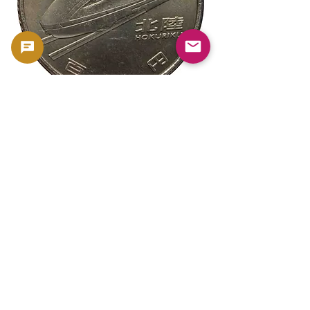
新幹線鉄道開業50周年記念 100円クラ
新幹線鉄道開業50周年
ッド貨幣 北陸新幹線（E7系）平成27年
ッド貨幣 上越新幹線
（2015年）| 日本造幣局 |
（2015年）| 日本造幣
GoldSilverJapan
GoldSilverJapan
Precio
Precio
175 JPY
175 JPY
Impuesto incluido
Impuesto incluido
Agregar al carrito