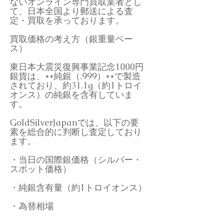
ないオンライン専門買取業者とし
て、日本全国より郵送による査
定・買取を承っております。
買取価格の考え方（銀重量ベー
ス）
東日本大震災復興事業記念1000円
銀貨は、**純銀（.999）**で製造
されており、約31.1g（約1トロイ
オンス）の純銀を含有していま
す。
GoldSilverJapanでは、以下の要
素を総合的に判断し査定しており
ます。
・当日の国際銀価格（シルバー・
スポット価格）
・純銀含有量（約1トロイオンス）
・為替相場