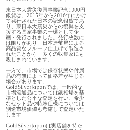
東日本大震災復興事業記念1000円
銀貨は、2015年から2016年にかけ
て発行された日本の記念銀貨であ
り、東日本大震災からの復興を支
援する国家事業の一環として企
画・発行されました。発行枚数に
は限りがあり、日本造幣局による
高品質なプルーフ仕上げで製造さ
れたことから、多くの収集家にも
親しまれています。
一方で、市場では保存状態や付属
品の有無によって価格差が生じる
場合があります。
GoldSilverJapanでは、一般的な
市場流通品については銀相場を基
準とした公平な査定を行い、希少
なセット品や特殊仕様については
別途市場価値も考慮して査定いた
します。
GoldSilverJapanは実店舗を持た