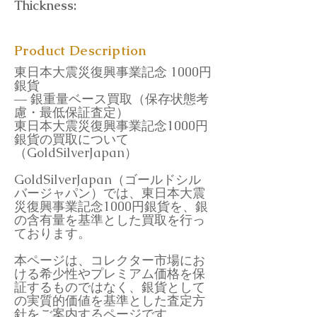
Thickness:
Product Description
東日本大震災復興事業記念 1000円
銀貨
― 銀重量ベース買取（保存状態考
慮・最低保証査定）
東日本大震災復興事業記念1000円
銀貨の買取について
（GoldSilverJapan）
GoldSilverJapan（ゴールドシル
バージャパン）では、東日本大震
災復興事業記念1000円銀貨を、銀
の含有量を基準とした買取を行っ
ております。
本ページは、コレクター市場にお
ける希少性やプレミアム価格を保
証するものではなく、銀貨として
の実質的価値を基準とした査定方
針をご案内するページです。