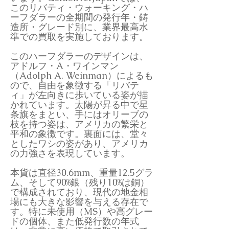
このリバティ・ウォーキング・ハ
ーフダラーの全期間の発行年・鋳
造所・グレード別に、業界最高水
準での買取を実施しております。
このハーフダラーのデザインは、
アドルフ・A・ワインマン
（Adolph A. Weinman）によるも
ので、自由を象徴する「リバテ
ィ」が左向きに歩いている姿が描
かれています。太陽が昇る中で星
条旗をまとい、手にはオリーブの
枝を持つ姿は、アメリカの繁栄と
平和の象徴です。裏面には、堂々
としたワシの姿があり、アメリカ
の力強さを表現しています。
本貨は直径30.6mm、重量12.5グラ
ム、そして90%銀（残り10%は銅）
で構成されており、現代の地金相
場にも大きな影響を与える存在で
す。特に未使用（MS）や高グレー
ドの個体、また低発行数の年式