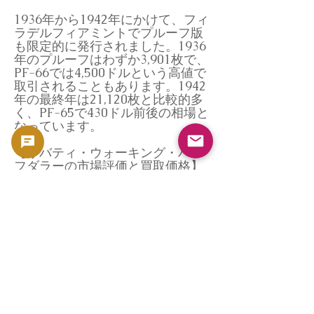
1936年から1942年にかけて、フィ
ラデルフィアミントでプルーフ版
も限定的に発行されました。1936
年のプルーフはわずか3,901枚で、
PF-66では4,500ドルという高値で
取引されることもあります。1942
年の最終年は21,120枚と比較的多
く、PF-65で430ドル前後の相場と
なっています。
【リバティ・ウォーキング・ハー
フダラーの市場評価と買取価格】
この銀貨シリーズは、その美し
さ、歴史的背景、そして銀含有量
から常に需要があります。特に
「高グレード」「低発行数」「バ
リエーション（例：ダブルダイ、
ミントエラー）」は、投資家およ
び上級コレクターにとって非常に
魅力的な対象です。
GoldSilverJapanでは、グレーデ