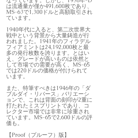
なっています。しかし、1938年-D
は流通量が僅か491,600枚であり、
MS-63で1,300ドルと高額取引され
ています。
1940年代に入ると、第二次世界大
戦中という背景から大量鋳造が行
われました。1941年のフィラデル
フィアミントは24,192,000枚と最
多の発行枚数を誇ります。とはい
え、グレードが高いものは依然と
して市場での需要が高く、MS-65
では220ドルの価格が付けられて
います。
また、特筆すべきは1946年の「ダ
ブルダイ・リバース」バリエーシ
ョンで、これは背面の刻印が2重に
打たれたミスプリントであり、コ
レクター市場では非常に珍重され
ています。MS-65で2,600ドルの評
価も。
【Proof（プルーフ）版】