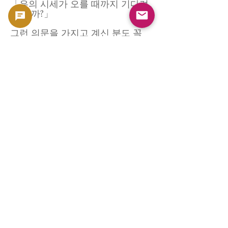
「은의 시세가 오를 때까지 기다려
야 할까?」
그런 의문을 가지고 계신 분도 꼭
부담없이 상담해 주십시오. 매각은
무리하게 추천하지 않습니다. 고객
이 납득한 후의 거래가 기본입니다.
지금은 매각의 호기일지도 모릅니
다
세계 상황이 불안정한 지금 귀금속
가격은 과거 최고 수준에 가까워지
고 있습니다. 엔화나 인플레이션의
영향도 있어, 금·은을 「현금화」하
고 싶다고 하는 요구가 급증하고 있
습니다.
5온스 은화는 유통량이 적기 때문
에, 일정수 정리해 시장에 나오는
것 자체가 레어. 그러므로 함께 판
매하고 싶은 분에게는 특히 높은 평
가 가격을 제시할 수 있습니다.