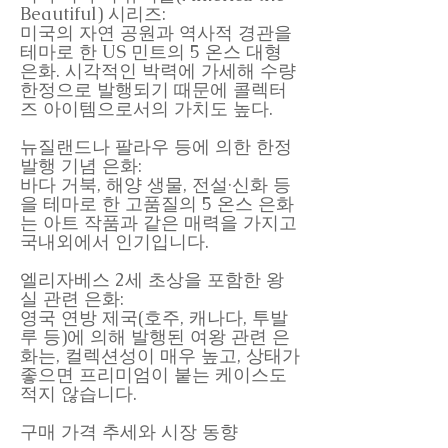
Beautiful) 시리즈:
미국의 자연 공원과 역사적 경관을
테마로 한 US 민트의 5 온스 대형
은화. 시각적인 박력에 가세해 수량
한정으로 발행되기 때문에 콜렉터
즈 아이템으로서의 가치도 높다.
뉴질랜드나 팔라우 등에 의한 한정
발행 기념 은화:
바다 거북, 해양 생물, 전설·신화 등
을 테마로 한 고품질의 5 온스 은화
는 아트 작품과 같은 매력을 가지고
국내외에서 인기입니다.
엘리자베스 2세 초상을 포함한 왕
실 관련 은화:
영국 연방 제국(호주, 캐나다, 투발
루 등)에 의해 발행된 여왕 관련 은
화는, 컬렉션성이 매우 높고, 상태가
좋으면 프리미엄이 붙는 케이스도
적지 않습니다.
구매 가격 추세와 시장 동향