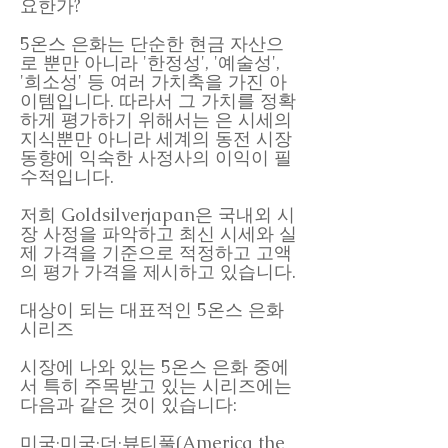
요한가?
5온스 은화는 단순한 현금 자산으
로 뿐만 아니라 '한정성', '예술성',
'희소성' 등 여러 가치축을 가진 아
이템입니다. 따라서 그 가치를 정확
하게 평가하기 위해서는 은 시세의
지식뿐만 아니라 세계의 동전 시장
동향에 익숙한 사정사의 이익이 필
수적입니다.
저희 Goldsilverjapan은 국내외 시
장 사정을 파악하고 최신 시세와 실
제 가격을 기준으로 적정하고 고액
의 평가 가격을 제시하고 있습니다.
대상이 되는 대표적인 5온스 은화
시리즈
시장에 나와 있는 5온스 은화 중에
서 특히 주목받고 있는 시리즈에는
다음과 같은 것이 있습니다:
미국·미국·더·뷰티풀(America the