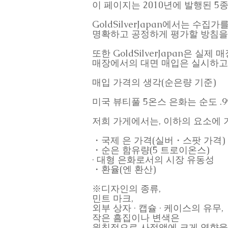
이 페이지는 2010년에 발행된 
GoldSilverJapan에서는 
명확하고 공정하게 평가할 방침을
또한 GoldSilverJapan은 
매장에서의 대면 매입은 실시하고
매입 가격의 생각(순은량 기준)
미국 뷰티풀 5온스 은화는 순도 .9
저희 가게에서는, 이하의 요소에 
・국제 은 가격(실버・스팟 가격)
・순은 함유량(5 트로이온스)
· 대형 은화로서의 시장 유동성
・환율(엔 환산)
※디자인의 종류,
민트 마크,
외부 상자 · 캡슐 · 케이스의 유무,
작은 흠집이나 변색은
원칙적으로 사정액에 크게 영향을