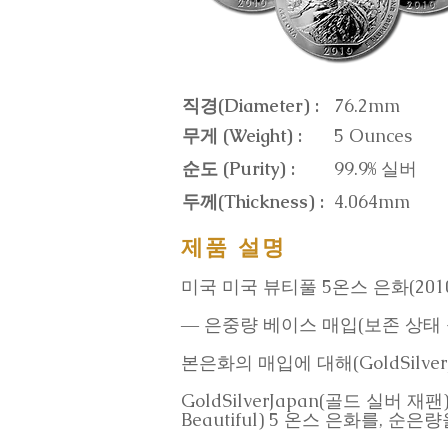
직경(Diameter) :
76.2mm
무게 (Weight) :
5 Ounces
순도 (Purity) :
99.9% 실버
두께(Thickness) :
4.064mm
제품 설명
미국 미국 뷰티풀 5온스 은화(201
― 은중량 베이스 매입(보존 상태 
본은화의 매입에 대해(GoldSilverJ
GoldSilverJapan(골드 실버 재팬
Beautiful) 5 온스 은화를,