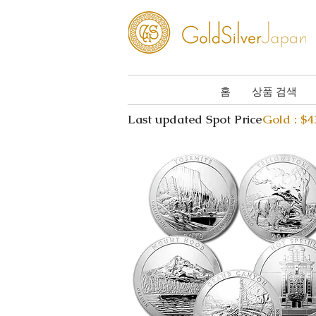
홈
상품 검색
Last updated Spot Price
Gold : $