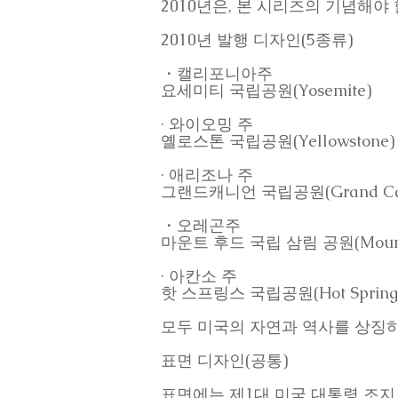
2010년은, 본 시리즈의 기념해야
2010년 발행 디자인(5종류)
・캘리포니아주
요세미티 국립공원(Yosemite)
· 와이오밍 주
옐로스톤 국립공원(Yellowstone)
· 애리조나 주
그랜드캐니언 국립공원(Grand Ca
・오레곤주
마운트 후드 국립 삼림 공원(Mount
· 아칸소 주
핫 스프링스 국립공원(Hot Spring
모두 미국의 자연과 역사를 상징
표면 디자인(공통)
표면에는 제1대 미국 대통령 조지