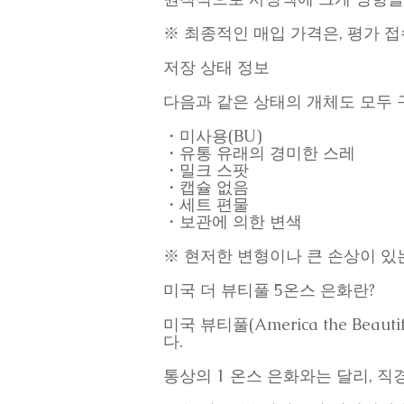
※ 최종적인 매입 가격은, 평가 
저장 상태 정보
다음과 같은 상태의 개체도 모두 
・미사용(BU)
・유통 유래의 경미한 스레
・밀크 스팟
・캡슐 없음
・세트 편물
・보관에 의한 변색
※ 현저한 변형이나 큰 손상이 있
미국 더 뷰티풀 5온스 은화란?
미국 뷰티풀(America the B
다.
통상의 1 온스 은화와는 달리, 직