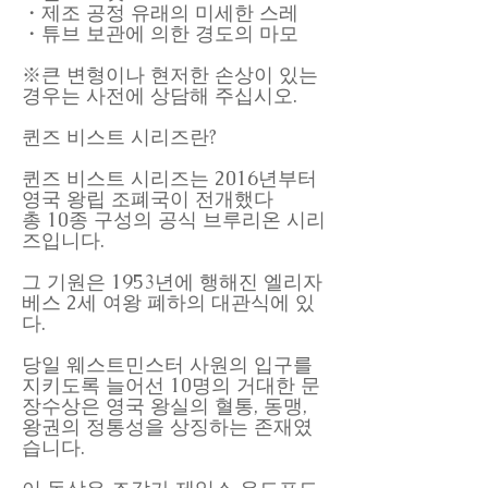
・제조 공정 유래의 미세한 스레
・튜브 보관에 의한 경도의 마모
※큰 변형이나 현저한 손상이 있는
경우는 사전에 상담해 주십시오.
퀸즈 비스트 시리즈란?
퀸즈 비스트 시리즈는 2016년부터
영국 왕립 조폐국이 전개했다
총 10종 구성의 공식 브루리온 시리
즈입니다.
그 기원은 1953년에 행해진 엘리자
베스 2세 여왕 폐하의 대관식에 있
다.
당일 웨스트민스터 사원의 입구를
지키도록 늘어선 10명의 거대한 문
장수상은 영국 왕실의 혈통, 동맹,
왕권의 정통성을 상징하는 존재였
습니다.