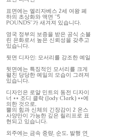
표면에는 엘리자베스 2세 여왕 폐
하의 초상화와 액면 "5
POUNDS"가 새겨져 있습니다.
영국 정부의 보증을 받은 공식 소블
린 은화로서 높은 신뢰성을 갖추고
있습니다.
뒷면 디자인: 모서리를 강조한 예일
뒷면에는 특징적인 모서리를 크게
펼친 당당한 예일의 모습이 그려져
있습니다.
디자인은 로얄 민트의 동전 디자이
너 ** 조디 클락 (Jody Clark) **에
의한 것으로,
뿔의 힘과 신체의 긴장감이 2 온스
사양만이 가능한 깊은 릴리프로 표
현되고 있습니다.
외주에는 금속 중량, 순도, 발행 연