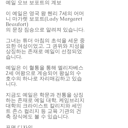
예일 오브 보포트의 계보
이 예일은 영국 왕 헨리 7세의 어머
니 마가렛 보포트(Lady Margaret
Beaufort)
의 문장 짐승으로 알려져 있습니다.
그녀는 튜더 아침의 초석을 세운 중
요한 여성이었고, 그 권위와 지성을
상징하는 존재로 예일이 선정되었
습니다.
예일은 이 혈통을 통해 엘리자베스
2세 여왕으로 계승되어 왕실의 수
호수의 하나로 자리매김하고 있습
니다.
지금도 예일은 학문과 전통을 상징
하는 존재로 예일 대학, 케임브리지
대학의 크라이스트 칼리지와 세인
트 존스 컬리지 등 교육 기관의 건
축 장식에도 볼 수 있습니다.
표면 디자인