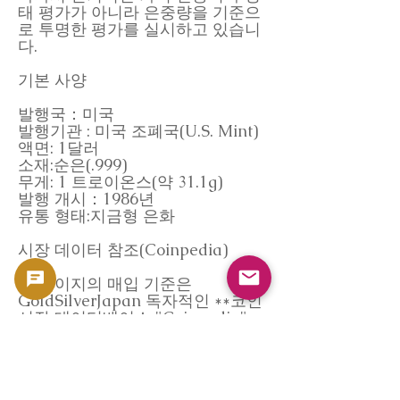
태 평가가 아니라 은중량을 기준으
로 투명한 평가를 실시하고 있습니
다.
기본 사양
발행국：미국
발행기관 : 미국 조폐국(U.S. Mint)
액면: 1달러
소재:순은(.999)
무게: 1 트로이온스(약 31.1g)
발행 개시：1986년
유통 형태:지금형 은화
시장 데이터 참조(Coinpedia)
본 페이지의 매입 기준은
GoldSilverJapan 독자적인 **코인
시장 데이터베이스 "Coinpedia"**
를 참고로 하고 있습니다.
Coinpedia는 과거의 공개 거래 데
이터, 은행 가격 추이 및 국제 유통