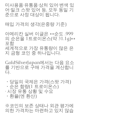
미사용품·유통품·상처 있어·변색 있
어·밀크 스팟 있어 등, 모두 동일 기
준으로 사정 대상이 됩니다.
매입 가격의 생각(은중량 기준)
아메리칸 실버 이글은 **순도 .999
의 순은을 1트로이온스(약 31.1g)**
포함
세계적으로 가장 유통량이 많은 은
지 금형 코인 중 하나입니다.
GoldSilverJapan에서는 다음 요소
를 기반으로 구매 가격을 계산합니
다.
・당일의 국제은 가격(스팟 가격)
・순은 함량(1 트로이온스)
· 시장 유통 상황 및 수요
・환율(엔 환산)
※코인의 보존 상태나 외관 평가에
의한 가격차는 마련하고 있지 않습