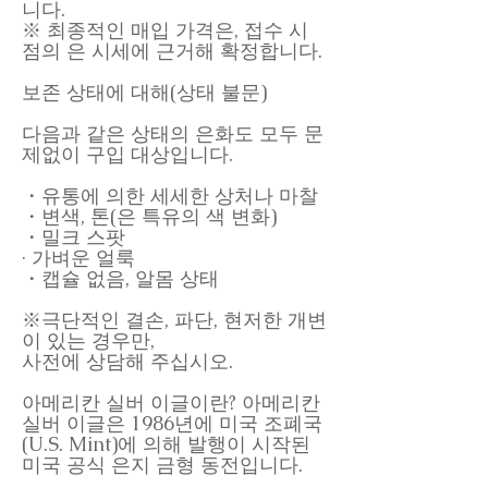
니다.
※ 최종적인 매입 가격은, 접수 시
점의 은 시세에 근거해 확정합니다.
보존 상태에 대해(상태 불문)
다음과 같은 상태의 은화도 모두 문
제없이 구입 대상입니다.
・유통에 의한 세세한 상처나 마찰
・변색, 톤(은 특유의 색 변화)
・밀크 스팟
· 가벼운 얼룩
・캡슐 없음, 알몸 상태
※극단적인 결손, 파단, 현저한 개변
이 있는 경우만,
사전에 상담해 주십시오.
아메리칸 실버 이글이란? 아메리칸
실버 이글은 1986년에 미국 조폐국
(U.S. Mint)에 의해 발행이 시작된
미국 공식 은지 금형 동전입니다.