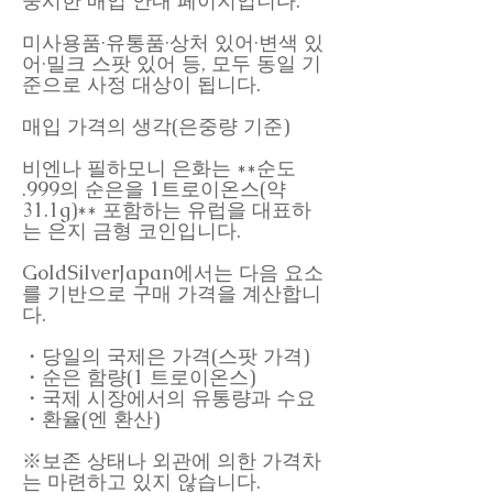
중시한 매입 안내 페이지입니다.
미사용품·유통품·상처 있어·변색 있
어·밀크 스팟 있어 등, 모두 동일 기
준으로 사정 대상이 됩니다.
매입 가격의 생각(은중량 기준)
비엔나 필하모니 은화는 **순도
.999의 순은을 1트로이온스(약
31.1g)** 포함하는 유럽을 대표하
는 은지 금형 코인입니다.
GoldSilverJapan에서는 다음 요소
를 기반으로 구매 가격을 계산합니
다.
・당일의 국제은 가격(스팟 가격)
・순은 함량(1 트로이온스)
・국제 시장에서의 유통량과 수요
・환율(엔 환산)
※보존 상태나 외관에 의한 가격차
는 마련하고 있지 않습니다.