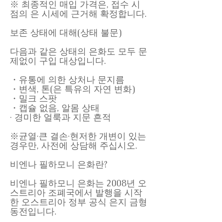
※ 최종적인 매입 가격은, 접수 시
점의 은 시세에 근거해 확정합니다.
보존 상태에 대해(상태 불문)
다음과 같은 상태의 은화도 모두 문
제없이 구입 대상입니다.
・유통에 의한 상처나 문지름
・변색, 톤(은 특유의 자연 변화)
・밀크 스팟
・캡슐 없음, 알몸 상태
· 경미한 얼룩과 지문 흔적
※균열·큰 결손·현저한 개변이 있는
경우만, 사전에 상담해 주십시오.
비엔나 필하모니 은화란?
비엔나 필하모니 은화는 2008년 오
스트리아 조폐국에서 발행을 시작
한 오스트리아 정부 공식 은지 금형
동전입니다.