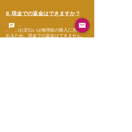
8. 現金での返金はできますか？
いいえ。
毎月のお支払いは物理銀の購入に充当さ
れるため、現金での返金はできません。
本プログラムでは、現金の引き出し、返
金、買取保証は行っておりません。
9. 途中で停止（キャンセル）でき
ますか？
はい。
いつでも、将来の月次購入を停止するこ
とができます。
停止した場合：
以降の請求は発生しません
発送可能な銀バーは発送されます
残った購入充当額はストアポイントに変
換されます
10. 積み上げできる上限はあります