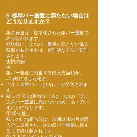
6. 標準バー重量に満たない場合は
どうなりますか？
銀の発送は、標準化された銀バー重量で
のみ行われます。
発送後に、次のバー重量に満たない購入
残額がある場合は、合理的な方法で処理
されます。
実際の例：
例：
銀バー発送に相当する購入充当額が、
40g分に達した場合。
**1オンス銀バー（31.1g）**が発送されま
す。
残りの**8.9g相当分（40g − 31.1g）**は、
次のバー重量に満たないため、以下のい
ずれかになります。
① 繰り越し
残りの8.9g相当分は、次回以降の月次購
入分に加算され、次の銀バー重量に達す
るまで繰り越されます。
② ストアポイントへの変換