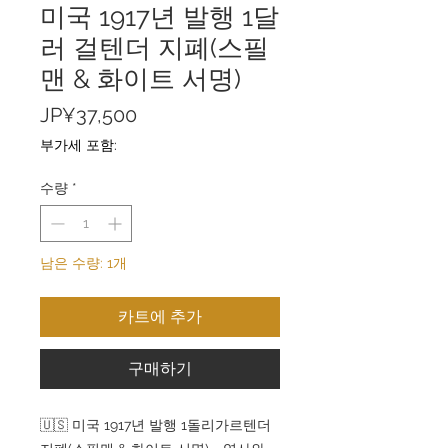
미국 1917년 발행 1달
러 걸텐더 지폐(스필
맨 & 화이트 서명)
가
JP¥37,500
격
부가세 포함:
수량
*
남은 수량: 1개
카트에 추가
구매하기
🇺🇸 미국 1917년 발행 1돌리가르텐더