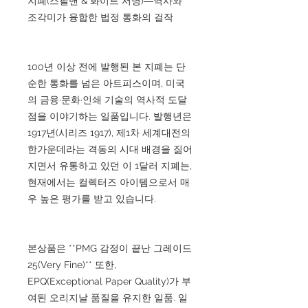
지폐(스필맨 & 화이트 서명)―역사와
조각미가 융합한 법정 통화의 걸작
100년 이상 전에 발행된 본 지폐는 단
순한 통화를 넘은 아트피스이며, 미국
의 금융·문화·인쇄 기술의 역사적 도달
점을 이야기하는 일품입니다. 발행년은
1917년(시리즈 1917), 제1차 세계대전의
한가운데라는 격동의 시대 배경을 짊어
지면서 유통하고 있던 이 1달러 지폐는,
현재에서는 컬렉터즈 아이템으로서 매
우 높은 평가를 받고 있습니다.
본상품은 **PMG 감정이 끝난 그레이드
25(Very Fine)** 또한,
EPQ(Exceptional Paper Quality)가 부
여된 오리지날 품질을 유지한 일품. 일