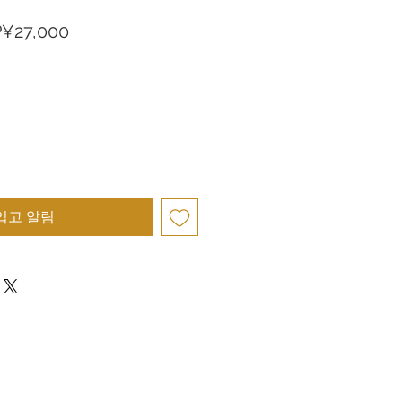
할
P¥27,000
인
가
입고 알림