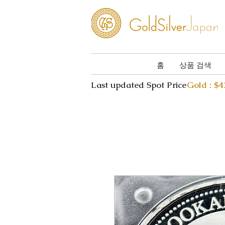
홈
상품 검색
Last updated Spot Price
Gold : $