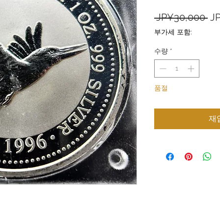
일
 JP¥30,000 
J
반
부가세 포함:
가
수량
*
품절
재