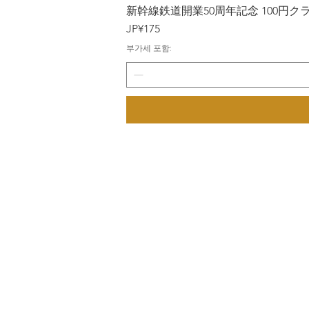
新幹線鉄道開業50周年記念 100円クラッド
가격
JP¥175
부가세 포함: