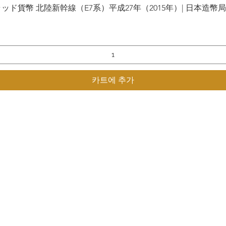
貨幣 北陸新幹線（E7系）平成27年（2015年）| 日本造幣局 | Gol
제품보기
카트에 추가