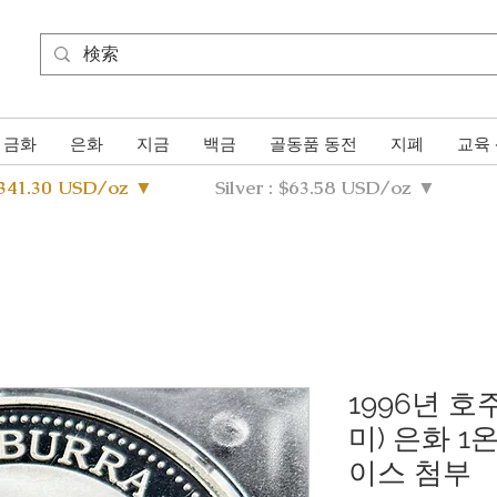
금화
은화
지금
백금
골동품 동전
지폐
교육
4341.30 USD/oz ▼
Silver : $63.58 USD/oz ▼
1996년 
미) 은화 1
이스 첨부