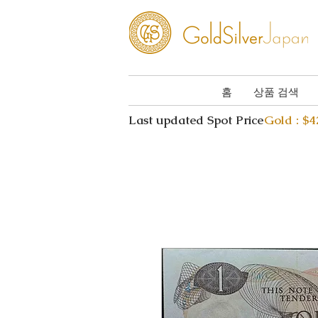
홈
상품 검색
Last updated Spot Price
Gold : $