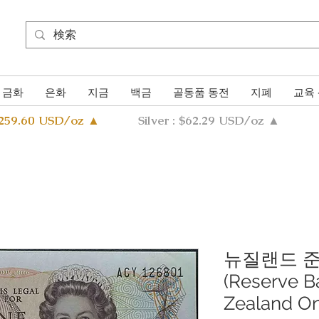
금화
은화
지금
백금
골동품 동전
지폐
교육
4259.60 USD/oz ▲
Silver : $62.29 USD/oz ▲
뉴질랜드 준
(Reserve B
Zealand On