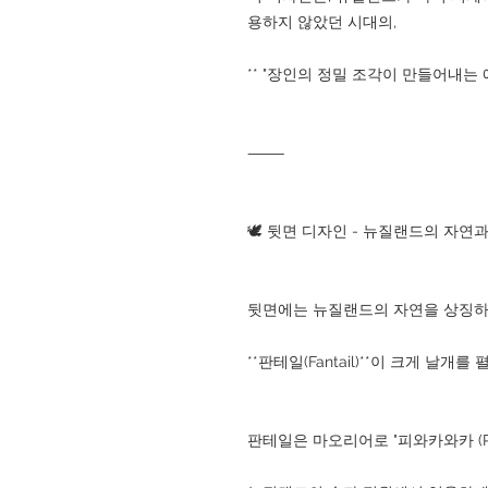
용하지 않았던 시대의,
** "장인의 정밀 조각이 만들어내는
⸻
🕊️ 뒷면 디자인 - 뉴질랜드의 자연
뒷면에는 뉴질랜드의 자연을 상징하
**판테일(Fantail)**이 크게 날개
판테일은 마오리어로 "피와카와카 (Pīw