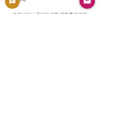
자외선이나 공기에 의한 열화를 방지하
기 위한 보존 대책도 철저히 하고 있습
니다.
고객이 받는 한 장 한 장이 당시의 빛을
그대로 유지한 진짜 역사입니다.
⸻
✨ 매듭
뉴질랜드 준비 은행 1달러 지폐는