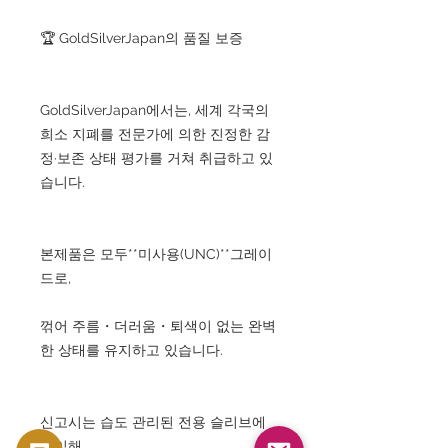
🏆 GoldSilverJapan의 품질 보증
GoldSilverJapan에서는, 세계 각국의
희소 지폐를 전문가에 의한 진정한 감
정·보존 상태 평가를 거쳐 취급하고 있
습니다.
본제품은 모두**미사용(UNC)**그레이
드로,
꺾어 주름・더러움・퇴색이 없는 완벽
한 상태를 유지하고 있습니다.
신고시는 습도 관리된 전용 슬리브에
봉입해,