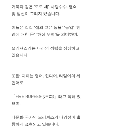
거북과 같은 '도도 새', 사탕수수, 열쇠
및 범선이 그려져 있습니다.
이들은 각각 "섬의 고유 동물" "농업" "번
영에 대한 문" "해상 무역"을 의미하며,
모리셔스라는 나라의 성립을 상징하고
있습니다.
또한, 지폐는 영어, 힌디어, 타밀어의 세
언어로
「FIVE RUPEES(5루피)」라고 적혀 있
으며,
다문화 국가인 모리셔스의 다양성이 훌
륭하게 표현되고 있습니다.