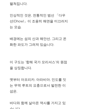
펼쳐집니다.
인상적인 것은, 전통적인 범선 「다우
선(Dhow)」이 조용히 해면을 미끄러지
는 모습.
배경에는 섬의 산과 해안선, 그리고 온
화한 파도가 그려져 있습니다.
이 구도는 '항해 국가 모리셔스'의 원점
을 상징합니다.
옛부터 아프리카, 아라비아, 인도를 잇
는 무역 루트의 요충으로서 발전한 이
섬은,
바다와 함께 살아온 역사를 가지고 있
습니다.