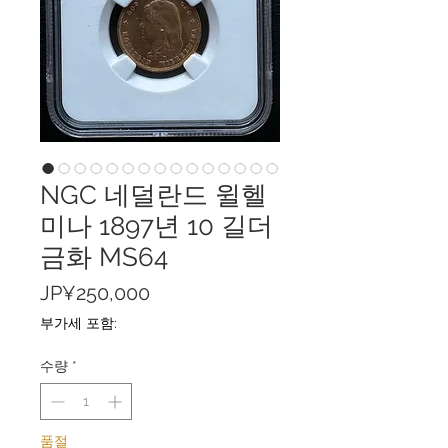
NGC 네덜란드 윌헬
미나 1897년 10 길더
금화 MS64
가
JP¥250,000
격
부가세 포함:
수량
*
품절