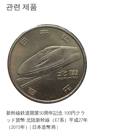
관련 제품
新幹線鉄道開業50周年記念 100円クラ
新幹線鉄道開業50周年
ッド貨幣 北陸新幹線（E7系）平成27年
ッド貨幣 上越新幹線
（2015年）| 日本造幣局 |
（2015年）| 日本造幣