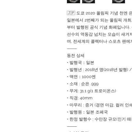
🇯🇵 도쿄 2020 올림픽 기념 천엔
일본에서 2번째가 되는 올림픽 개최,
부터 발행된 공식 기념 화폐입니다.
선수의 역동감 넘치는 모습이 새겨져 있
며, 전세계의 콜렉터나 스포츠 팬에
⸻
동전 상세
• 발행국：일본
• 발행년 : 2018년 명(2018년 발행)
• 액면：1000엔
• 소재 : 순은 .999
• 무게: 31.1 g(1 트로이온스)
• 직경: 40mm
• 마무리 : 증거 (경면 마감, 컬러 인
• 발행원：일본 조폐국
• 한정 발행수 : 수만장 규모(인기 
⸻