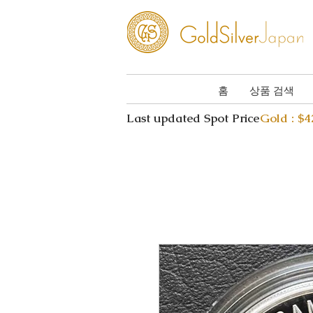
홈
상품 검색
Last updated Spot Price
Gold : $