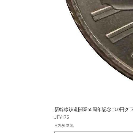
新幹線鉄道開業50周年記念 100円クラッド
가격
JP¥175
부가세 포함: