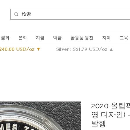
금화
은화
지금
백금
골동품 동전
지폐
교육
4240.00 USD/oz ▼
Silver : $61.79 USD/oz ▲
2020 올림
영 디자인) 
발행