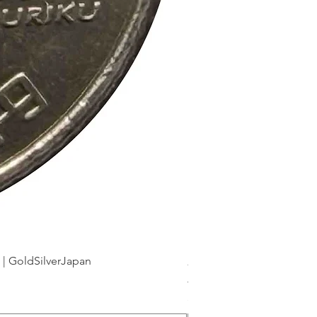
dSilverJapan
新幹線鉄道開業50周年記念 1
가격
JP¥175
부가세 포함: