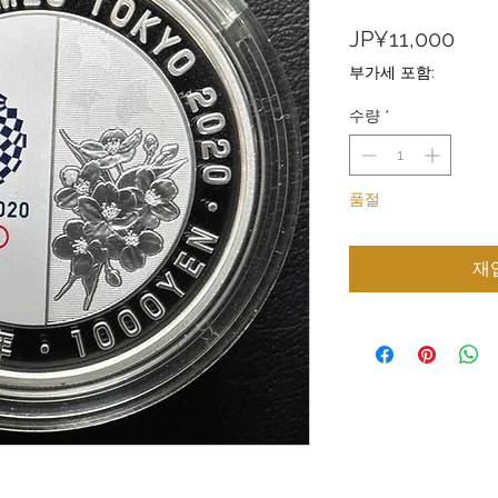
가
JP¥11,000
격
부가세 포함:
수량
*
품절
재