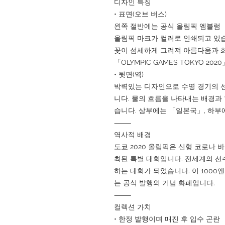
디자인 특징
• 표면(오브 버스)
왼쪽 절반에는 공식 올림픽 엠블럼 「
올림픽 마크가 컬러로 인쇄되고 있습
꽃이 섬세하게 그려져 아름다움과 
「OLYMPIC GAMES TOKYO 202
• 뒷면(역)
박력있는 디자인으로 수영 경기의 
니다. 물의 흐름을 나타내는 배경과
습니다. 상부에는 「일본국」, 하부
⸻
역사적 배경
도쿄 2020 올림픽은 신형 코로나 
최된 특별 대회입니다. 전세계의 선
하는 대회가 되었습니다. 이 1000
는 공식 발행의 기념 화폐입니다.
⸻
컬렉션 가치
• 한정 발행이며 매진 후 입수 곤란