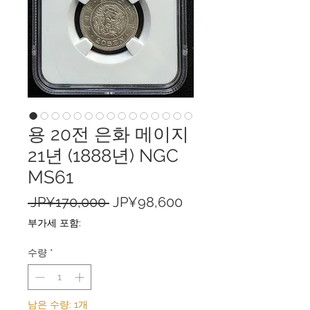
용 20전 은화 메이지
21년 (1888년) NGC
MS61
일
할
 JP¥170,000 
JP¥98,600
반
인
부가세 포함:
가
가
수량
*
남은 수량: 1개