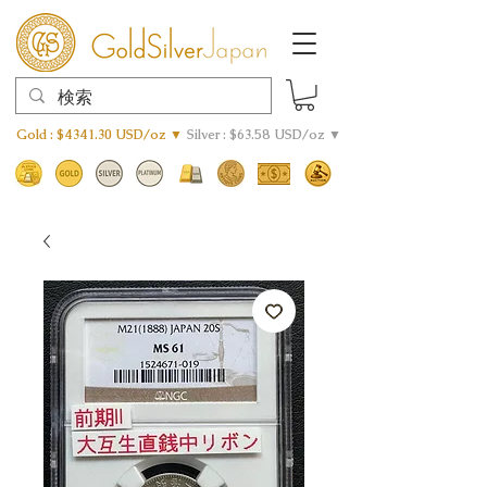
Gold : $4341.30 USD/oz ▼
Silver : $63.58 USD/oz ▼