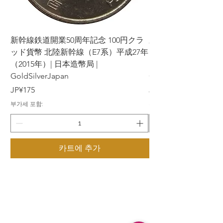
新幹線鉄道開業50周年記念 100円クラ
新幹線鉄道開業50周年
ッド貨幣 北陸新幹線（E7系）平成27年
ッド貨幣 上越新幹線
（2015年）| 日本造幣局 |
（2015年）| 日本造幣
GoldSilverJapan
GoldSilverJapan
가격
가격
JP¥175
JP¥175
부가세 포함:
부가세 포함:
카트에 추가