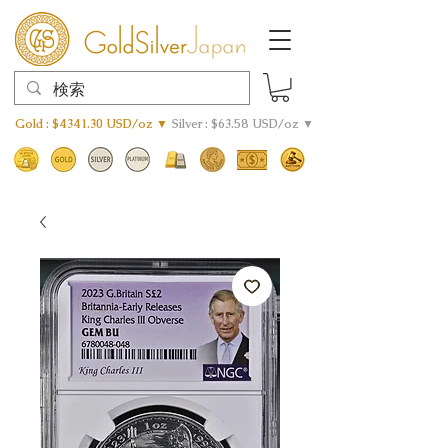
Gold : $4341.30 USD/oz ▼
Silver : $63.58 USD/oz ▼