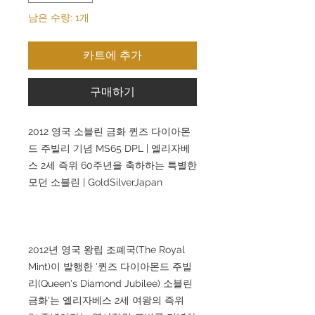
남은 수량: 1개
카트에 추가
구매하기
2012 영국 소블린 금화 퀸즈 다이아몬
드 주빌리 기념 MS65 DPL | 엘리자베
스 2세 즉위 60주년을 축하하는 특별한
모던 소블린 | GoldSilverJapan
2012년 영국 왕립 조폐국(The Royal
Mint)이 발행한 '퀸즈 다이아몬드 주빌
리(Queen's Diamond Jubilee) 소블린
금화'는 엘리자베스 2세 여왕의 즉위