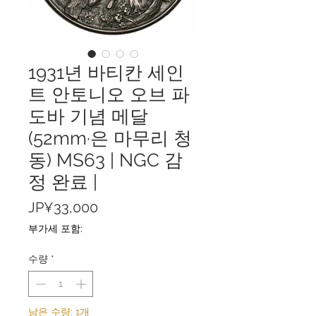
1931년 바티칸 세인
트 안토니오 오브 파
도바 기념 메달
(52mm·은 마무리 청
동) MS63 | NGC 감
정 완료 |
가
JP¥33,000
격
부가세 포함:
수량
*
남은 수량: 1개