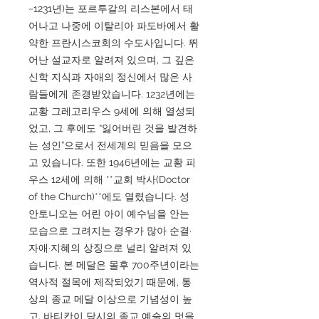
~1231년)는 포르투갈의 리스본에서 태
어나고 나중에 이탈리아 파도바에서 활
약한 프란시스코회의 수도사입니다. 뛰
어난 설교자로 알려져 있으며, 그 깊은
신학 지식과 자애의 정신에서 많은 사
람들에게 존경받았습니다. 1232년에는
교황 그레고리우스 9세에 의해 열성되
었고, 그 후에도 “잃어버린 것을 발견하
는 성인”으로서 전세계의 믿음을 모으
고 있습니다. 또한 1946년에는 교황 피
우스 12세에 의해 **교회 박사(Doctor
of the Church)**에도 열렸습니다. 성
안토니오는 어린 아이 예수님을 안는
모습으로 그려지는 경우가 많아 순결·
자애·지혜의 상징으로 널리 알려져 있
습니다. 본 메달은 몰후 700주년이라는
역사적 절목에 제작되었기 때문에, 통
상의 종교 메달 이상으로 기념성이 높
고, 바티칸이 당시의 종교 예술의 멋을