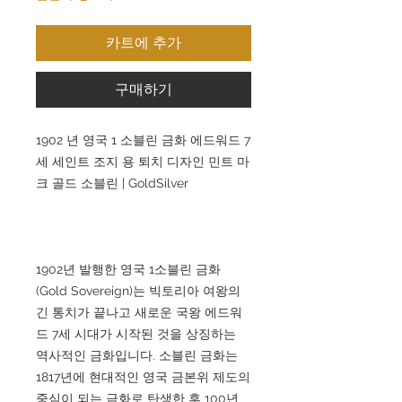
카트에 추가
구매하기
1902 년 영국 1 소블린 금화 에드워드 7
세 세인트 조지 용 퇴치 디자인 민트 마
크 골드 소블린 | GoldSilver
1902년 발행한 영국 1소블린 금화
(Gold Sovereign)는 빅토리아 여왕의
긴 통치가 끝나고 새로운 국왕 에드워
드 7세 시대가 시작된 것을 상징하는
역사적인 금화입니다. 소블린 금화는
1817년에 현대적인 영국 금본위 제도의
중심이 되는 금화로 탄생한 후 100년