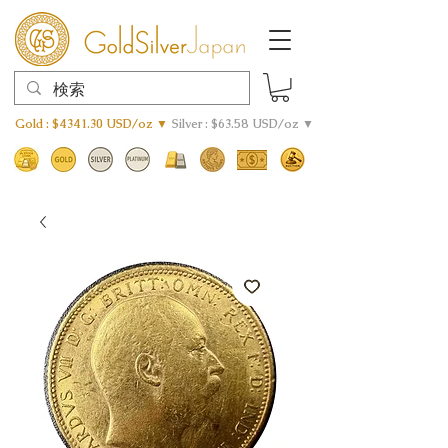
Gold : $4341.30 USD/oz ▼
Silver : $63.58 USD/oz ▼