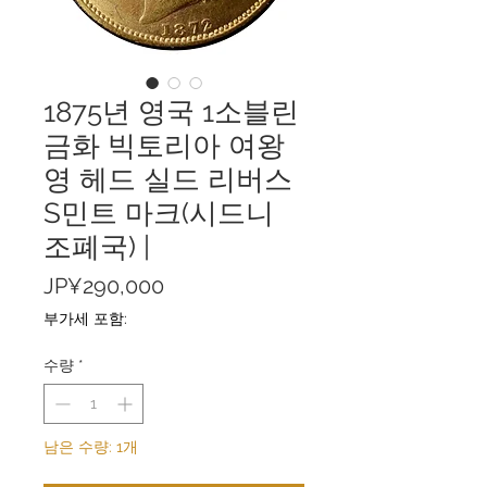
1875년 영국 1소블린
금화 빅토리아 여왕
영 헤드 실드 리버스
S민트 마크(시드니
조폐국) |
가
JP¥290,000
격
부가세 포함:
수량
*
남은 수량: 1개