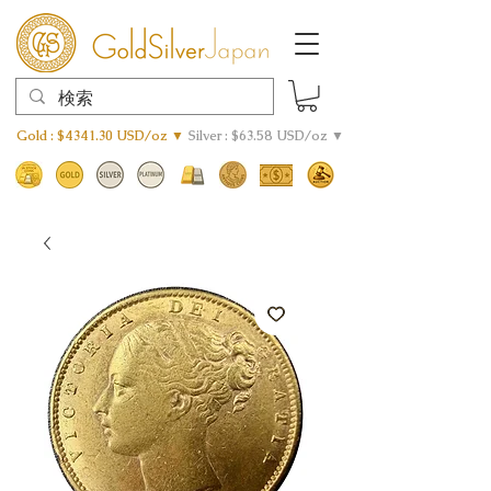
Gold : $4341.30 USD/oz ▼
Silver : $63.58 USD/oz ▼