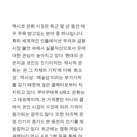
멕시코 은화 시장은 최근 몇 년 동안 매
우 주목 받고있는 분야 중 하나입니다.
특히 세계적인 인플레이션 우려와 금융
시장 불안 속에서 실물자산으로서 은에
대한 관심이 높아지고 있다. 현대의 순
은지금 코인도 인기이지만, 역사적 은
화는 '은 그 자체의 가치'에 더해 '희소
성', '역사성', '예술성'이라는 부가가치
를 갖기 때문에 많은 콜렉터로부터 지
지되고 있다. 쿠아우테목 5페소 은화는
그 대표예이며, 은 가격뿐만 아니라 클
래식 코인 시장의 수요에 따라 가격이
평가되는 경우도 많다. 또한 아즈텍 문
명 인기의 증가도 본 동전의 인기를 뒷
받침하고 있다. 최근에는 영화·게임·다
큐멘터리·역사 프로그램 등을 통해 아