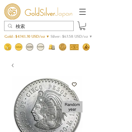
Gold : $4341.30 USD/oz ▼
Silver : $63.58 USD/oz ▼