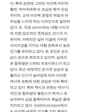
다. 특히 표면에 그려진 아즈텍 마지막
황제 ‘쿠아우테목’의 초상은 매우 인상
적이며, 고대 아즈텍 문명의 위엄과 자
부심을 느끼게 하는 디자인으로 알려져
있다. 또, 직경 40mm라는 대형 사이즈
에 의한 압도적인 존재감도 인기의 이
유이며, 아메리칸 실버 이글에 가까운
사이즈감을 가지는 대형 은화로서 높은
인기를 유지하고 있다. 본 코인은 순도
90% 은으로 제조되고 있으며, 실제의
은 함유량은 0.8681 트로이온스가 되고
있다. 최근 세계적인 은가격 상승과 실
물자산 인기가 높아짐에 따라 이러한
역사적 은화에 대한 관심은 더욱 확대
되고 있다. 특히 멕시코 은화는 역사·디
자인·은 함유량의 밸런스가 뛰어나 초
보자부터 상급 컬렉터까지 폭넓은 층에
지지되고 있다. GoldSilverJapan에서
는 이러한 세계적 인기를 가진 클래식