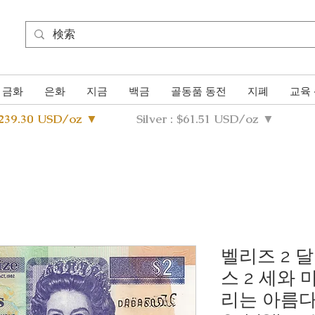
금화
은화
지금
백금
골동품 동전
지폐
교육
4239.30 USD/oz ▼
Silver : $61.51 USD/oz ▼
벨리즈 2 달
스 2 세와 
리는 아름다