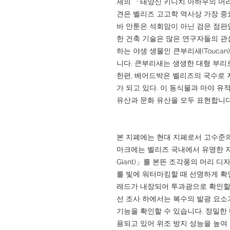
제의 「태양신 키니치 아하우의 머리
견은 벨리즈 고고학 역사상 가장 중
바 안툰은 석회암이 아닌 검은 점판
한 건축 기술은 많은 연구자들의 관
하는 야생 생물인 큰부리새(Toucan)와
니다. 큰부리새는 생생한 대형 부리
한편, 베어드박은 벨리즈의 국수로 
가 되고 있다. 이 동식물과 마야 
유산과 문화 유산을 모두 표현합니다
본 지폐에는 현대 지폐로서 고수준의
마크에는 벨리즈 국내에서 유명한 자연
Giant)」를 본뜬 조각풍의 머리 
를 빛에 워터마킹할 때 선명하게 확
레드가 내장되어 투과광으로 확인할 
선 조사 하에서는 복수의 발광 요소
기능을 확인할 수 있습니다. 정밀한
용되고 있어 위조 방지 성능을 높여 