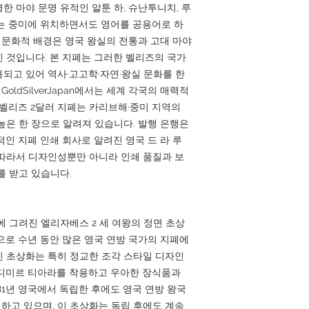
한 마야 문명 유적인 알툰 하, 슈난투니치, 루
는 중미에 위치하면서도 영어를 공용어로 하
그 문화적 배경은 영국 왕실의 전통과 고대 마야
 것입니다. 본 지폐는 그러한 벨리즈의 국가
되고 있어 역사·고고학·자연·왕실 문화를 한
oldSilverJapan에서는 세계 각국의 매력적
 벨리즈 2달러 지폐는 카리브해·중미 지역의
높은 한 장으로 알려져 있습니다. 발행 은행은
인 지폐 인쇄 회사로 알려진 영국 드 라 루
다. 따라서 디자인성뿐만 아니라 인쇄 품질과 보
를 받고 있습니다.
에 그려진 엘리자베스 2 세 여왕의 정면 초상
으로 수년 동안 많은 영국 연방 국가의 지폐에
 초상화는 특히 정교한 조각 스타일 디자인
라디미르 티아라를 착용하고 우아한 장식품과
81년 영국에서 독립한 후에도 영국 연방 왕국
 하고 있으며, 이 초상화는 독립 후에도 계속