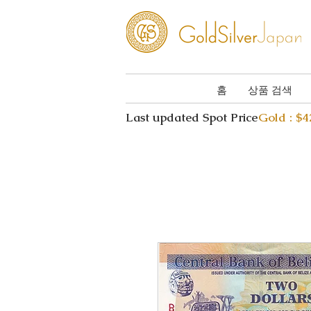
홈
상품 검색
Last updated Spot Price
Gold : $