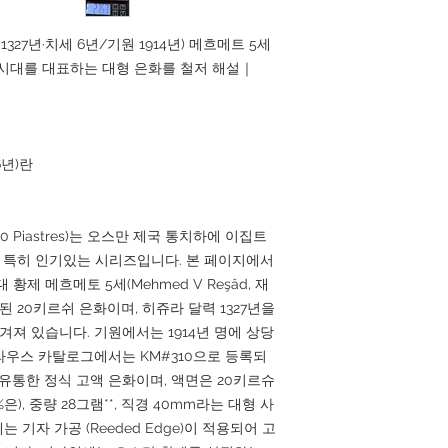
327년·치세 6년/기원 1914년) 메흐메트 5세
제국 시대를 대표하는 대형 은화를 철저 해설｜
6년)란
sh / 20 Piastres)는 오스만 제국 통치하에 이집트
서 특히 인기있는 시리즈입니다. 본 페이지에서
황제 메흐메토 5세(Mehmed V Reşâd, 재
발행된 20키르쉬 은화이며, 히쥬라 달력 1327년을
져 있습니다. 기원에서는 1914년 명에 상당
3, 클라우스 카탈로그에서는 KM#310으로 등록되
유통한 정식 고액 은화이며, 액면은 20키르슈
.3%은), 중량 28그램**, 직경 40mm라는 대형 사
기자 가공 (Reeded Edge)이 적용되어 고