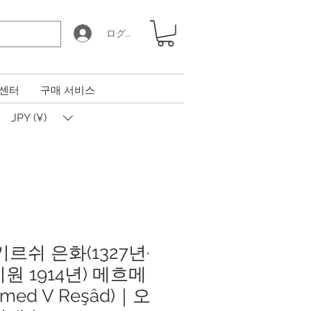
ログイン
 센터
구매 서비스
JPY (¥)
키르쉬 은화(1327년·
원 1914년) 메흐메
med V Reşâd)｜오