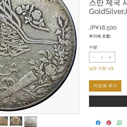
스만 제국 
GoldSilver
가
JP¥18,500
격
부가세 포함:
수량
*
남은 수량: 1개
카트에 추가