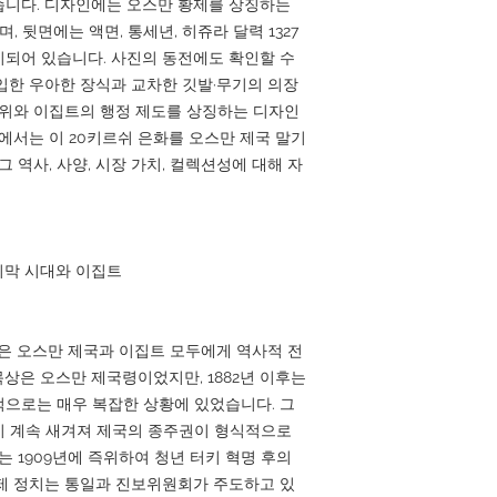
습니다. 디자인에는 오스만 황제를 상징하는
며, 뒷면에는 액면, 통세년, 히쥬라 달력 1327
되어 있습니다. 사진의 동전에도 확인할 수
입한 우아한 장식과 교차한 깃발·무기의 의장
권위와 이집트의 행정 제도를 상징하는 디자인
apan에서는 이 20키르쉬 은화를 오스만 제국 말기
 역사, 사양, 시장 가치, 컬렉션성에 대해 자
지막 시대와 이집트
4년은 오스만 제국과 이집트 모두에게 역사적 전
상은 오스만 제국령이었지만, 1882년 이후는
으로는 매우 복잡한 상황에 있었습니다. 그
이 계속 새겨져 제국의 종주권이 형식적으로
 1909년에 즉위하여 청년 터키 혁명 후의
제 정치는 통일과 진보위원회가 주도하고 있