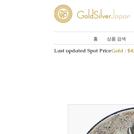
홈
상품 검색
Last updated Spot Price
Gold : $