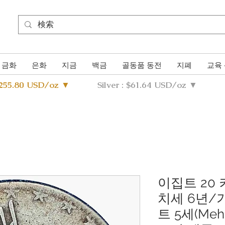
금화
은화
지금
백금
골동품 동전
지폐
교육
4255.80 USD/oz ▼
Silver : $61.64 USD/oz ▼
이집트 20 
치세 6년/기
트 5세(Meh