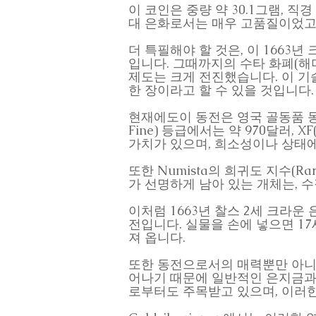
이 코인은 중량 약 30.1그램, 직
대 은화로서는 매우 고품질이었고
더 특필해야 할 것은, 이 1663
입니다. 그때까지의 수타 화폐(해
제도는 크게 전진했습니다. 이 
한 장이라고 할 수 있을 것입니다.
현재에도이 동전은 영국 골동품 동전
Fine) 등급에서는 약 970달러, XF(
가치가 있으며, 희소성이나 상태에
또한 Numista의 희귀도 지수(R
가 선명하게 남아 있는 개체는, 
이처럼 1663년 찰스 2세 크라운 은
전입니다. 실물을 손에 넣으면 1
져 옵니다.
또한 동전으로서의 매력뿐만 아니
어나기 때문에 일반적인 은지금과
로부터도 주목받고 있으며, 이러한 