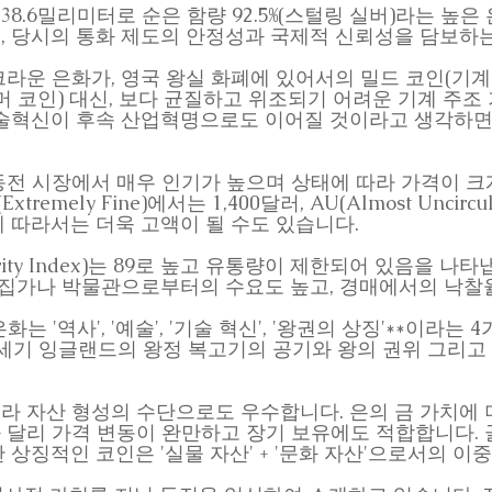
경 38.6밀리미터로 순은 함량 92.5%(스털링 실버)라는 높
, 당시의 통화 제도의 안정성과 국제적 신뢰성을 담보하
년 크라운 은화가, 영국 왕실 화폐에 있어서의 밀드 코인(기
머 코인) 대신, 보다 균질하고 위조되기 어려운 기계 주조
기술혁신이 후속 산업혁명으로도 이어질 것이라고 생각하면
 시장에서 매우 인기가 높으며 상태에 따라 가격이 크게 다
Extremely Fine)에서는 1,400달러, AU(Almost Uncir
 따라서는 더욱 고액이 될 수도 있습니다.
arity Index)는 89로 높고 유통량이 제한되어 있음을 나
수집가나 박물관으로부터의 수요도 높고, 경매에서의 낙찰
화는 '역사', '예술', '기술 혁신', '왕권의 상징'**이라
7세기 잉글랜드의 왕정 복고기의 공기와 왕의 권위 그리
라 자산 형성의 수단으로도 우수합니다. 은의 금 가치에 
 달리 가격 변동이 완만하고 장기 보유에도 적합합니다. 
상징적인 코인은 '실물 자산' + '문화 자산'으로서의 이