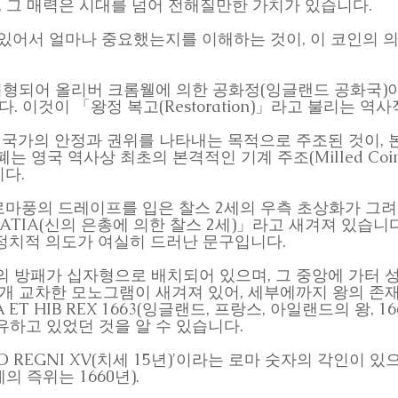
, 그 매력은 시대를 넘어 전해질만한 가치가 있습니다.
에 있어서 얼마나 중요했는지를 이해하는 것이, 이 코인의
형되어 올리버 크롬웰에 의한 공화정(잉글랜드 공화국)이 계
 이것이 「왕정 복고(Restoration)」라고 불리는 역
 국가의 안정과 권위를 나타내는 목적으로 주조된 것이, 본
폐는 영국 역사상 최초의 본격적인 기계 주조(Milled Co
다.
마풍의 드레이프를 입은 찰스 2세의 우측 초상화가 그려
 GRATIA(신의 은총에 의한 찰스 2세)」라고 새겨져 있
정치적 의도가 여실히 드러난 문구입니다.
 방패가 십자형으로 배치되어 있으며, 그 중앙에 가터 성
」가 2개 교차한 모노그램이 새겨져 있어, 세부에까지 왕의 
 ET HIB REX 1663(잉글랜드, 프랑스, 아일랜드의 왕, 
유하고 있었던 것을 알 수 있습니다.
 REGNI XV(치세 15년)'이라는 로마 숫자의 각인이 있
 즉위는 1660년).