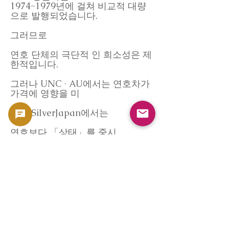
1974~1979년에 걸쳐 비교적 대량
으로 발행되었습니다.
그러므로
연호 단체의 극단적 인 희소성은 제
한적입니다.
그러나 UNC · AU에서는 연호차가
가격에 영향을 미
GoldSilverJapan에서는
연호보다 「상태」를 중시
그러나 양호한 상태에서는 연호도
보조 요소로 고려
라는 평가 방침을 채택하고 있습니
다.
왜 상태별 평가를 하는가
50 프랑 은화는 대형이기 때문에,