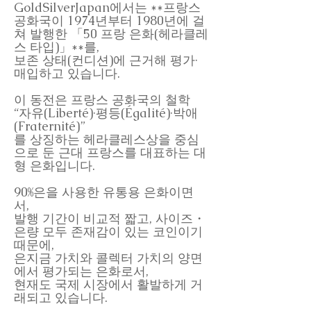
GoldSilverJapan에서는 **프랑스
공화국이 1974년부터 1980년에 걸
쳐 발행한 「50 프랑 은화(헤라클레
스 타입)」**를,
보존 상태(컨디션)에 근거해 평가·
매입하고 있습니다.
이 동전은 프랑스 공화국의 철학
“자유(Liberté)·평등(Égalité)·박애
(Fraternité)”
를 상징하는 헤라클레스상을 중심
으로 둔 근대 프랑스를 대표하는 대
형 은화입니다.
90%은을 사용한 유통용 은화이면
서,
발행 기간이 비교적 짧고, 사이즈・
은량 모두 존재감이 있는 코인이기
때문에,
은지금 가치와 콜렉터 가치의 양면
에서 평가되는 은화로서,
현재도 국제 시장에서 활발하게 거
래되고 있습니다.