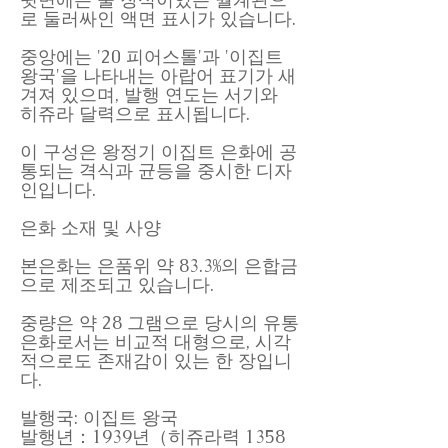
로 둘러싸인 액면 표시가 있습니다.
중앙에는 '20 피어스톨'과 '이집트
왕국'을 나타내는 아랍어 표기가 새
겨져 있으며, 발행 연도는 서기와
히쥬라 달력으로 표시됩니다.
이 구성은 왕정기 이집트 은화에 공
통되는 격식과 균등을 중시한 디자
인입니다.
은화 소재 및 사양
본은화는 은품위 약 83.3%의 은합금
으로 제조되고 있습니다.
중량은 약 28 그램으로 당시의 유통
은화로서는 비교적 대형으로, 시각
적으로도 존재감이 있는 한 장입니
다.
발행국: 이집트 왕국
발행년：1939년（히쥬라력 1358