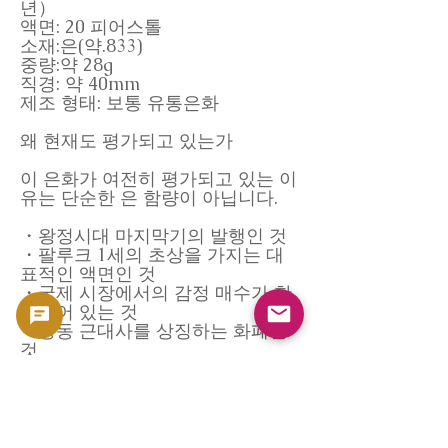
년）
액면: 20 피어스톨
소재:은(약.833)
중량:약 28g
직경: 약 40mm
제조 형태: 보통 유통은화
왜 현재도 평가되고 있는가
이 은화가 여전히 평가되고 있는 이
유는 단순한 은 함량이 아닙니다.
・왕정시대 마지막기의 발행인 것
・팔루크 1세의 초상을 가지는 대
표적인 액면인 것
・국제 시장에서의 감정 매수가 한
정되어 있는 것
・중동 근대사를 상징하는 화폐인
것
이러한 요소들이 겹치고 이집트 현
대 은화 중에서도 안정적인 수요를
유지하고 있습니다.