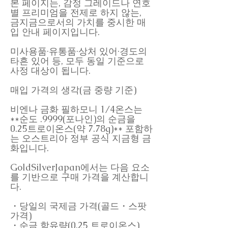
본 페이지는, 감정 그레이드나 연호
별 프리미엄을 전제로 하지 않는,
금지금으로서의 가치를 중시한 매
입 안내 페이지입니다.
미사용품·유통품·상처 있어·경도의
타흔 있어 등, 모두 동일 기준으로
사정 대상이 됩니다.
매입 가격의 생각(금 중량 기준)
비엔나 금화 필하모니 1/4온스는
**순도 .9999(포나인)의 순금을
0.25트로이온스(약 7.78g)** 포함하
는 오스트리아 정부 공식 지금형 금
화입니다.
GoldSilverJapan에서는 다음 요소
를 기반으로 구매 가격을 계산합니
다.
・당일의 국제금 가격(골드・스팟
가격)
・순금 함유량(0.25 트로이온스)