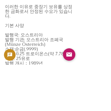
이러한 이유로 중장기 보유를 상정
한 금화로서 안정된 수요가 있습니
다.
기본 사양
발행국: 오스트리아
발행 기관: 오스트리아 조폐국
(Münze Österreich)
소재:순금(.9999)
무게: 0.25 트로이온스(약 7.78g)
액면: 25유로
발행 개시：1989년
유통 형태:지금형 금화
시장 데이터 참조(Coinpedia)
본 페이지의 매입 기준은
GoldSilverJapan 독자적인 **코인
시장 데이터베이스 "Coinpedia"**
를 참고로 하고 있습니다.
Coinpedia는 국제 금 가격, 지금형