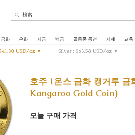
금화
은화
지금
백금
골동품 동전
지폐
교육
4341.30 USD/oz ▼
Silver : $63.58 USD/oz ▼
호주 1온스 금화 캥거루 금화(A
Kangaroo Gold Coin)
오늘 구매 가격