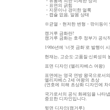
・유통에 의한 미세한 상처
・표면의 긁힘
・지문이나 경미한 얼룩
・캡슐 없음, 알몸 상태
※균열・현저한 변형・깎이등이 있
캥거루 금화란?
캥거루 금화는 호주 정부가 공식
1986년에 '너겟 금화'로 발행이
현재는, 고순도·고품질·신뢰성의 
표면 디자인 (엘리자베스 여왕)
표면에는 영국 연방 왕국으로서의
엘리자베스 2세 여왕의 초상
(연호에 의해 초상화 디자인에 차
국가로서의 공식 화폐임을 나타냅
중요한 디자인입니다.
뒷면 디자인(캥거루)