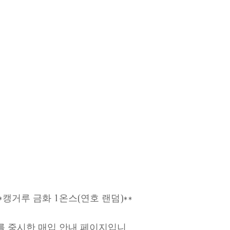
 **캥거루 금화 1온스(연호 랜덤)**
를 중시한 매입 안내 페이지입니