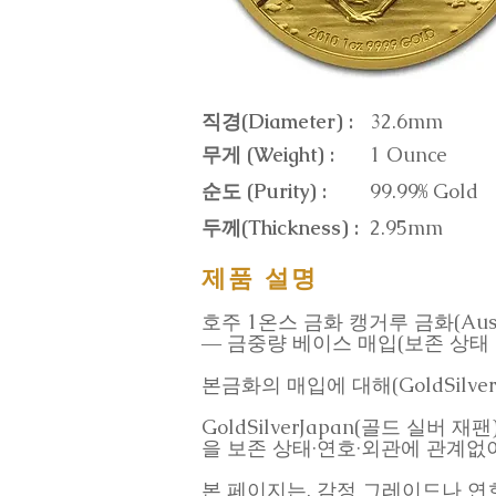
직경(Diameter) :
32.6mm
무게 (Weight) :
1 Ounce
순도 (Purity) :
99.99% Gold
두께(Thickness) :
2.95mm
제품 설명
호주 1온스 금화 캥거루 금화(Austra
― 금중량 베이스 매입(보존 상태 
본금화의 매입에 대해(GoldSilverJ
GoldSilverJapan(골드 실버 
을 보존 상태·연호·외관에 관계없
본 페이지는, 감정 그레이드나 연