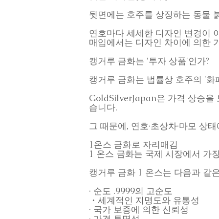
뒷면에는 호주를 상징하는 동물 
연호마다 세세한 디자인 변경이 이루
매입에서는 디자인 차이에 의한 
캥거루 금화는 '투자 상품'인가?
캥거루 금화는 법률상 호주의 '화
GoldSilverJapan은 가격
습니다.
그 때문에, 연호·초상차·마모 상
1온스 금화로 자리매김
1 온스 금화는 국제 시장에서 가
캥거루 금화 1 온스는 다음과 같
· 순도 .9999의 고순도
・세계적인 지명도와 유통성
· 국가 보증에 의한 신뢰성
· 가격 투명성