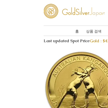
홈
상품 검색
Last updated Spot Price
Gold : $