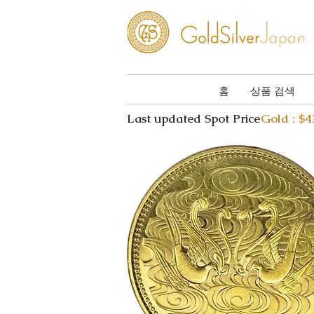
홈
상품 검색
Last updated Spot Price
Gold : $