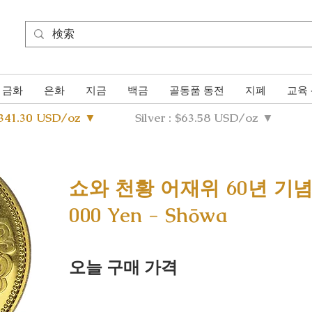
금화
은화
지금
백금
골동품 동전
지폐
교육
4341.30 USD/oz ▼
Silver : $63.58 USD/oz ▼
쇼와 천황 어재위 60년 기념 
000 Yen - Shōwa
오늘 구매 가격