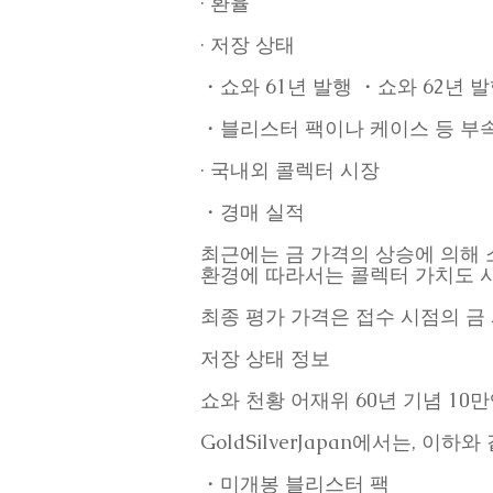
· 환율
· 저장 상태
・쇼와 61년 발행 ・쇼와 62년 
・블리스터 팩이나 케이스 등 부
· 국내외 콜렉터 시장
・경매 실적
최근에는 금 가격의 상승에 의해 
환경에 따라서는 콜렉터 가치도 
최종 평가 가격은 접수 시점의 금
저장 상태 정보
쇼와 천황 어재위 60년 기념 1
GoldSilverJapan에서는, 
・미개봉 블리스터 팩