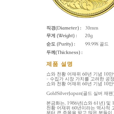
직경(Diameter) :
30mm
무게 (Weight) :
20g
순도 (Purity) :
99.99% 골드
두께(Thickness) :
제품 설명
쇼와 천황 어재위 60년 기념 10
- 수집가 시장 가치를 고려한 공
쇼와 천황 어재위 60년 기념 10만엔 
GoldSilverJapan(골드 실
본금화는, 1986년(쇼와 61년) 
천황 어재위 60년이라는 역사적 
부터 큰 주목을 받고 많은 분들이