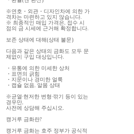
※연호・외관・디자인차에 의한 가
격차는 마련하고 있지 않습니다.
※ 최종적인 매입 가격은, 접수 시
점의 금 시세에 근거해 확정합니다.
보존 상태에 대해(상태 불문)
다음과 같은 상태의 금화도 모두 문
제없이 구입 대상입니다.
・유통에 의한 미세한 상처
・표면의 긁힘
・지문이나 경미한 얼룩
・캡슐 없음, 알몸 상태
※균열·현저한 변형·깎기 등이 있는
경우만,
사전에 상담해 주십시오.
캥거루 금화란?
캥거루 금화는 호주 정부가 공식적