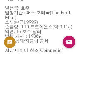
발행국: 호주
발행기관 : 퍼스 조폐국(The Perth
Mint)
소재:순금(.9999)
순금량: 0.10 트로이온스(약 3.11g)
액면: 15 호주 달러
발행 개시：1986년
유통 형태:지금형 금화
시장 데이터 참조(Coinpedia)
이 페이지의 매입 기준은
GoldSilverJapan
**코인 시장 데이터베이스
"Coinpedia"**를 참고로 하고 있습
니다.
Coinpedia는 국제 금 가격, 지금형
금화의 유통량, 공개 거래 데이터를
바탕으로 객관적인 시장 분석을 실
시하고 있습니다.