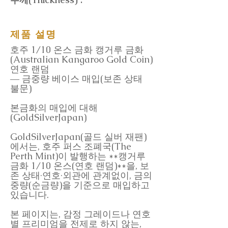
제품 설명
호주 1/10 온스 금화 캥거루 금화
(Australian Kangaroo Gold Coin)
연호 랜덤
― 금중량 베이스 매입(보존 상태
불문)
본금화의 매입에 대해
(GoldSilverJapan)
GoldSilverJapan(골드 실버 재팬)
에서는, 호주 퍼스 조폐국(The
Perth Mint)이 발행하는 **캥거루
금화 1/10 온스(연호 랜덤)**을, 보
존 상태·연호·외관에 관계없이, 금의
중량(순금량)을 기준으로 매입하고
있습니다.
본 페이지는, 감정 그레이드나 연호
별 프리미엄을 전제로 하지 않는,