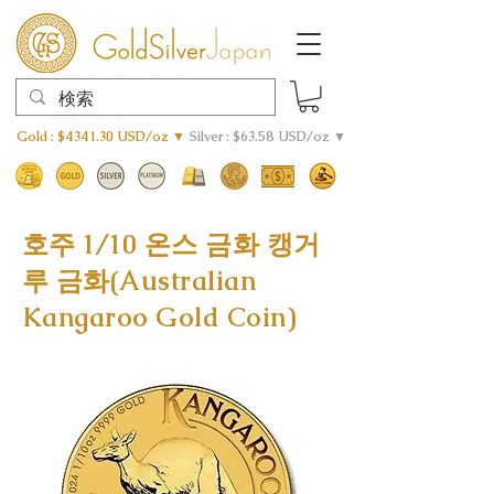
Gold : $4341.30 USD/oz ▼
Silver : $63.58 USD/oz ▼
호주 1/10 온스 금화 캥거
루 금화(Australian
Kangaroo Gold Coin)