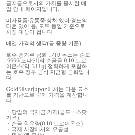
금지금으로서의 가치를 중시한 매
입 안내 페이지입니다.
미사용품·유통품·상처 있어·경도의
타흔 있어 등, 모두 동일 기준으로
사정 대상이 됩니다.
매입 가격의 생각(금 중량 기준)
호주 캥거루 금화 1/10 온스는 순도
.9999(포나인)의 순금을 0.10 트로
이온스(약 3.11g) 정확하게 포함하
는 호주 정부 공식 지금형 금화입니
다.
GoldSilverJapan에서는 다음 요소
를 기반으로 구매 가격을 계산합니
다.
・당일의 국제금 가격(골드・스팟
가격)
・순금 함유량(0.10 트로이온스)
・국제 시장에서의 유통성
・환율(엔 환산)