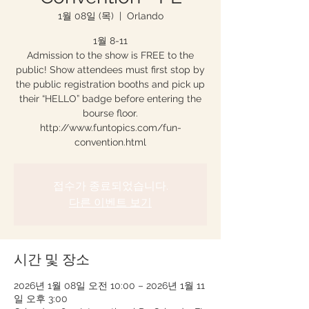
1월 08일 (목)
  |  
Orlando
1월 8-11
Admission to the show is FREE to the
public! Show attendees must first stop by
the public registration booths and pick up
their “HELLO” badge before entering the
bourse floor.
http://www.funtopics.com/fun-
convention.html
접수가 종료되었습니다.
다른 이벤트 보기
시간 및 장소
2026년 1월 08일 오전 10:00 – 2026년 1월 11
일 오후 3:00