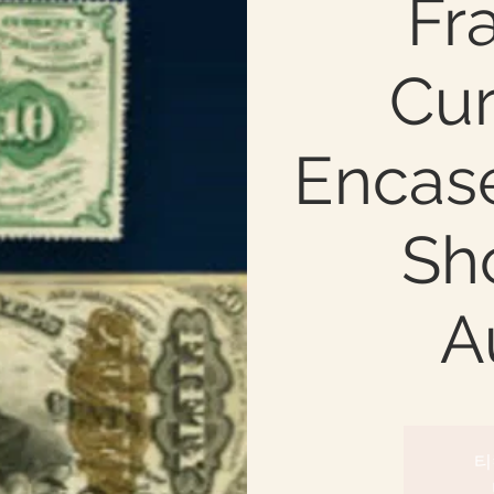
Fr
Cur
Encas
Sh
A
티