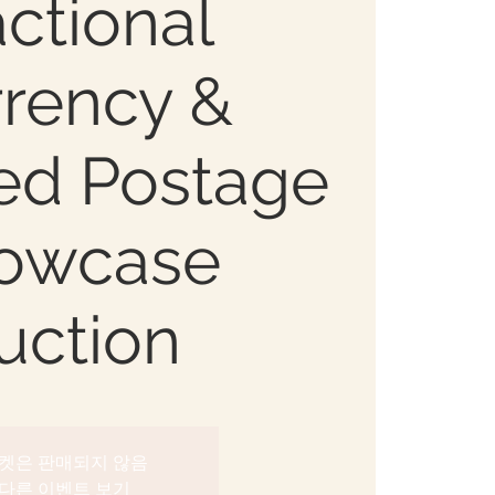
actional
rency &
ed Postage
owcase
uction
켓은 판매되지 않음
다른 이벤트 보기