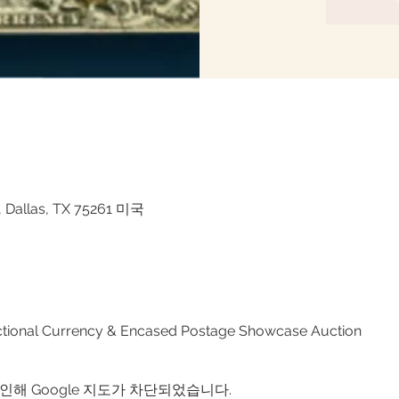
y, Dallas, TX 75261 미국
ractional Currency & Encased Postage Showcase Auction
인해 Google 지도가 차단되었습니다.