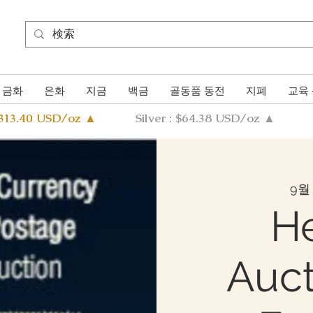
금화
은화
지금
백금
골동품 동전
지폐
교육
4313.40 USD/oz ▲
Silver : $64.38 USD/oz ▲
9월 
He
Auct