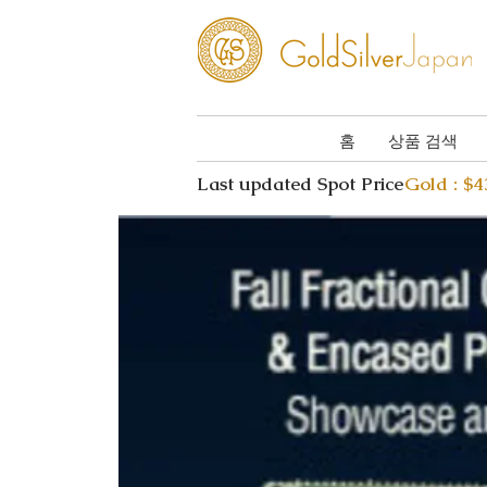
홈
상품 검색
Last updated Spot Price
Gold : $