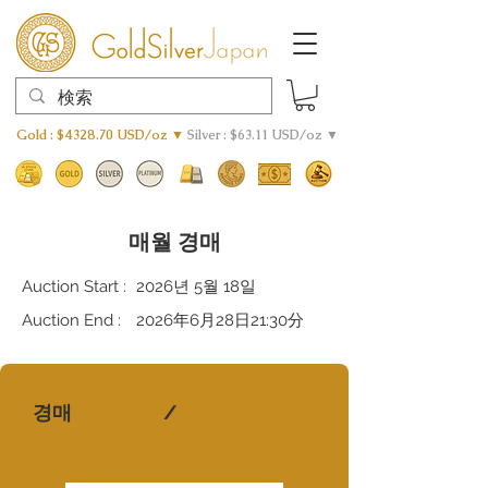
Gold : $4328.70 USD/oz ▼
Silver : $63.11 USD/oz ▼
매월 경매
Auction Start :
2026년 5월 18일
Auction End :
2026年6月28日21:30分
경매
/
Bidding Page