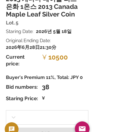
은화 1온스 2013 Canada
Maple Leaf Silver Coin
Lot.
5
Staring Date:
2026년 5월 18일
Original Ending Date:
2026年6月28日21:30分
¥
10500
Current
price:
Buyer's Premium 11%, Total: JPY 0
38
Bid numbers:
Staring Price:
¥