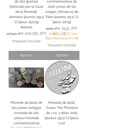
de 250 gramos
conmemorativa de
fabricado por la Casa
1000 yenes de los
de la Moneda
Juegos Olímpicos de
alemana [pureza: 99,9
Tokio [pureza: 92,5 %]
%] [peso: 250/g]
[peso: 20/g]
[barras]
Precio
Precio de oferta
7433 JPY
9291 JPY
Precio
Precio de oferta
106.781 JPY
117.341 JPY
- 20個以上購入/>20
Bars Purchase:1% Off
Impuesto incluido
Impuesto incluido
Agotado
Agotado
Moneda de plata de
Moneda de plata
100 yenes (antigua
Tuvalu The Phantom
moneda de 100
de 1 oz, 1 dólar, 2022
yenes/moneda
[pureza: 99,9 %] [peso:
conmemorativa)
1 oz]