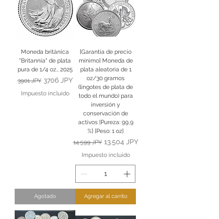
Moneda británica
[Garantía de precio
"Britannia" de plata
mínimo] Moneda de
pura de 1/4 oz., 2025
plata aleatoria de 1
oz/30 gramos
Precio
Precio de oferta
3706 JPY
3901 JPY
(lingotes de plata de
Impuesto incluido
todo el mundo) para
inversión y
conservación de
activos [Pureza: 99,9
%] [Peso: 1 oz]
Precio
Precio de oferta
13.504 JPY
14.599 JPY
Impuesto incluido
Agotado
Agregar al carrito