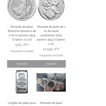
Moneda de plata
Moneda de plata de 1
Britannia británica de
oz de koala
1/10 oz [pureza: 99,9
australiano 2023
%] [peso: 0,1 oz]
[pureza: 99,9 %] [peso:
1 oz]
Precio
1561 JPY
Precio
14.599 JPY
Impuesto incluido
Impuesto incluido
Agotado
Agotado
Lingote de plata pura
Moneda de plata