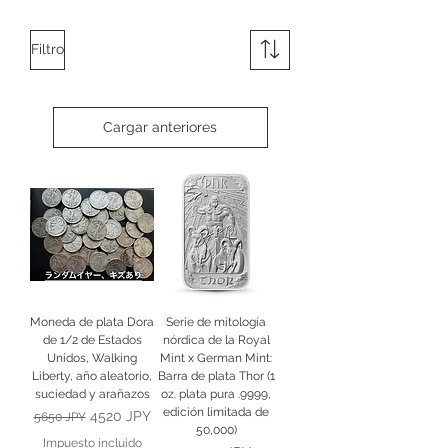
Filtro
Cargar anteriores
Moneda de plata Dora
Serie de mitología
de 1/2 de Estados
nórdica de la Royal
Unidos, Walking
Mint x German Mint:
Liberty, año aleatorio,
Barra de plata Thor (1
suciedad y arañazos
oz. plata pura .9999,
edición limitada de
Precio
Precio de oferta
4520 JPY
5650 JPY
50,000)
Impuesto incluido