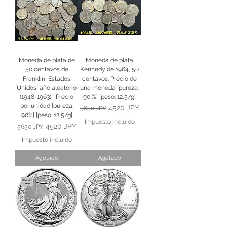
Moneda de plata de
Moneda de plata
50 centavos de
Kennedy de 1964, 50
Franklin, Estados
centavos. Precio de
Unidos, año aleatorio
una moneda [pureza:
(1948-1963) _Precio
90 %] [peso: 12,5/g]
por unidad [pureza:
Precio
Precio de oferta
4520 JPY
5650 JPY
90%] [peso: 12,5/g]
Impuesto incluido
Precio
Precio de oferta
4520 JPY
5650 JPY
Impuesto incluido
Agotado
Agotado