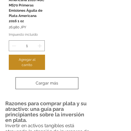
MS70 Primeras
Emisiones Águila de
Plata Americana
2016 1 oz
Precio
26.980 JPY
Impuesto incluido
Agregar al
carrito
Cargar más
Razones para comprar plata y su
atractivo: una guía para
principiantes sobre la inversión
en plata.
Invertir en activos tangibles está