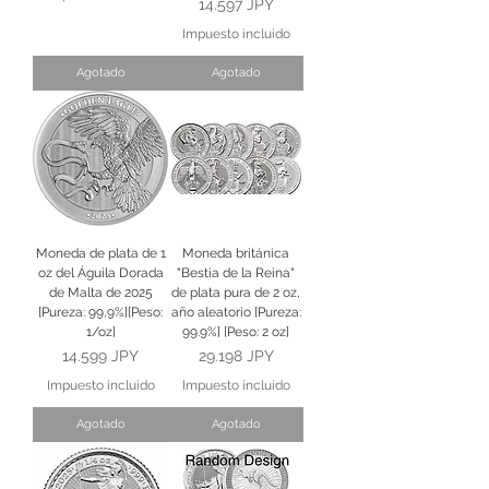
Precio
14.597 JPY
Impuesto incluido
Agotado
Agotado
Moneda de plata de 1
Moneda británica
oz del Águila Dorada
"Bestia de la Reina"
de Malta de 2025
de plata pura de 2 oz,
[Pureza: 99,9%][Peso:
año aleatorio [Pureza:
1/oz]
99.9%] [Peso: 2 oz]
Precio
Precio
14.599 JPY
29.198 JPY
Impuesto incluido
Impuesto incluido
Agotado
Agotado