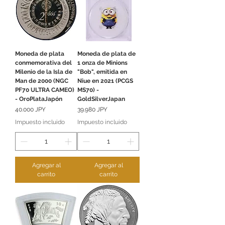
Moneda de plata
Moneda de plata de
conmemorativa del
1 onza de Minions
Milenio de la Isla de
"Bob", emitida en
Man de 2000 (NGC
Niue en 2021 (PCGS
PF70 ULTRA CAMEO)
MS70) -
- OroPlataJapón
GoldSilverJapan
Precio
Precio
40.000 JPY
39.980 JPY
Impuesto incluido
Impuesto incluido
Agregar al
Agregar al
carrito
carrito