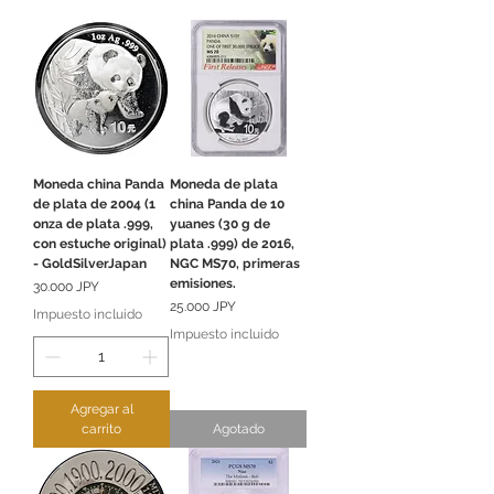
Moneda china Panda
Moneda de plata
de plata de 2004 (1
china Panda de 10
onza de plata .999,
yuanes (30 g de
con estuche original)
plata .999) de 2016,
- GoldSilverJapan
NGC MS70, primeras
emisiones.
Precio
30.000 JPY
Precio
25.000 JPY
Impuesto incluido
Impuesto incluido
Agregar al
carrito
Agotado