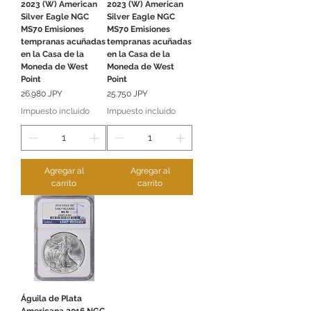
2023 (W) American
2023 (W) American
Silver Eagle NGC
Silver Eagle NGC
MS70 Emisiones
MS70 Emisiones
tempranas acuñadas
tempranas acuñadas
en la Casa de la
en la Casa de la
Moneda de West
Moneda de West
Point
Point
Precio
Precio
26.980 JPY
25.750 JPY
Impuesto incluido
Impuesto incluido
Agregar al
Agregar al
carrito
carrito
Águila de Plata
Americana 2016 NGC