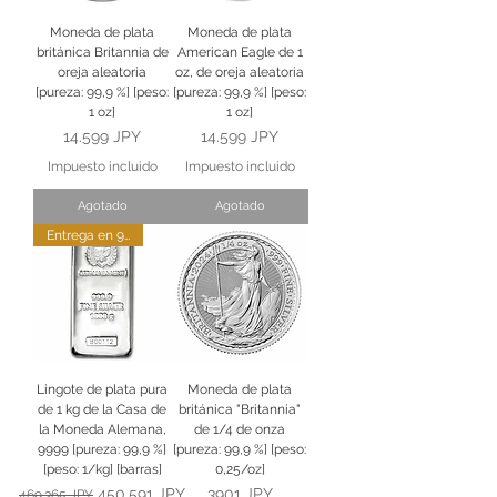
Moneda de plata
Moneda de plata
británica Britannia de
American Eagle de 1
oreja aleatoria
oz, de oreja aleatoria
[pureza: 99,9 %] [peso:
[pureza: 99,9 %] [peso:
1 oz]
1 oz]
Precio
Precio
14.599 JPY
14.599 JPY
Impuesto incluido
Impuesto incluido
Agotado
Agotado
Entrega en 9 semanas
Lingote de plata pura
Moneda de plata
de 1 kg de la Casa de
británica "Britannia"
la Moneda Alemana,
de 1/4 de onza
9999 [pureza: 99,9 %]
[pureza: 99,9 %] [peso:
[peso: 1/kg] [barras]
0,25/oz]
Precio
Precio de oferta
Precio
450.591 JPY
3901 JPY
469.365 JPY