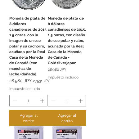
Moneda de plata de
Moneda de plata de
8 dólares
8 dólares
canadienses de 2015,
canadienses de 2015,
1.5 onzas, con la
1.5 onzas, con diseño
imagen de un oso
de oso polar y nabo,
polar y su cachorro,
acuñada por la Real
acuñada por la Real
Casa de la Moneda
Casa de la Moneda
de Canadá -
de Canadá (con
Goldsilverjapan
manchas de
Precio
28.980 JPY
leche/dañada).
Impuesto incluido
Precio
28.980 JPY
Precio de oferta
27.531 JPY
Impuesto incluido
Agregar al
Agregar al
carrito
carrito