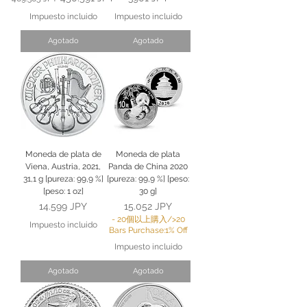
Impuesto incluido
Impuesto incluido
Agotado
Agotado
Moneda de plata de
Moneda de plata
Viena, Austria, 2021,
Panda de China 2020
31,1 g [pureza: 99,9 %]
[pureza: 99,9 %] [peso:
[peso: 1 oz]
30 g]
Precio
Precio
14.599 JPY
15.052 JPY
- 20個以上購入/>20
Impuesto incluido
Bars Purchase:1% Off
Impuesto incluido
Agotado
Agotado