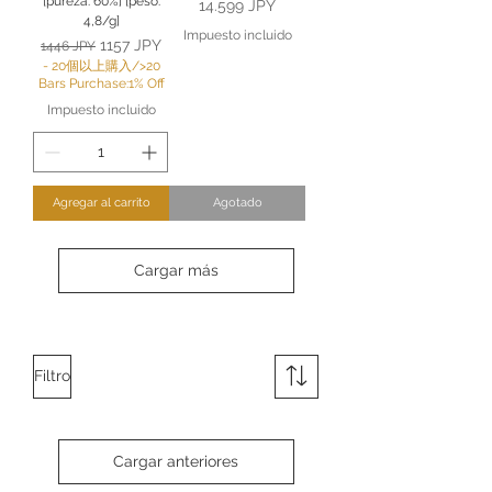
[pureza: 60%] [peso:
Precio
14.599 JPY
4,8/g]
Impuesto incluido
Precio
Precio de oferta
1157 JPY
1446 JPY
- 20個以上購入/>20
Bars Purchase:1% Off
Impuesto incluido
Agregar al carrito
Agotado
Cargar más
Filtro
Cargar anteriores