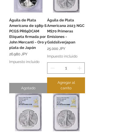
Águila de Plata
Águila de Plata
Americana de 1989-S
Americana 2023 NGC
PCGS PR69DCAM
MS70 Primeras
Etiqueta firmada por
Emisiones -
John Mercanti - Oro y
Goldsilverjapan
plata de Japón
Precio
25.000 JPY
Precio
26.980 JPY
Impuesto incluido
Impuesto incluido
Agregar al
Agotado
carrito