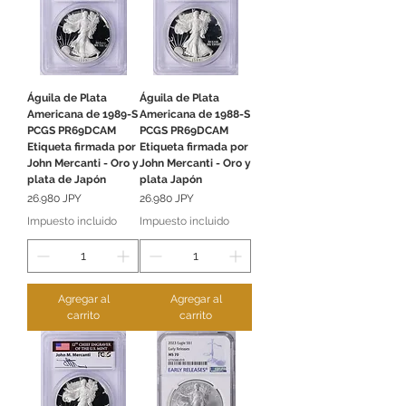
Águila de Plata
Águila de Plata
Americana de 1989-S
Americana de 1988-S
PCGS PR69DCAM
PCGS PR69DCAM
Etiqueta firmada por
Etiqueta firmada por
John Mercanti - Oro y
John Mercanti - Oro y
plata de Japón
plata Japón
Precio
Precio
26.980 JPY
26.980 JPY
Impuesto incluido
Impuesto incluido
Agregar al
Agregar al
carrito
carrito