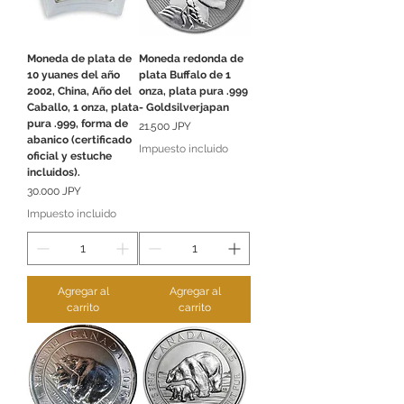
Moneda de plata de
Moneda redonda de
10 yuanes del año
plata Buffalo de 1
2002, China, Año del
onza, plata pura .999
Caballo, 1 onza, plata
- Goldsilverjapan
pura .999, forma de
Precio
21.500 JPY
abanico (certificado
Impuesto incluido
oficial y estuche
incluidos).
Precio
30.000 JPY
Impuesto incluido
Agregar al
Agregar al
carrito
carrito