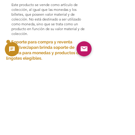
Este producto se vende como artículo de
colección, al igual que las monedas y los
billetes, que poseen valor material y de
colección. No está destinado a ser utilizado
como moneda, sino que se trata como un
producto en función de su valor material y de
colección.
🟢 Soporte para compra y reventa
GoldSilverJapan brinda soporte de
compra para monedas y productos de
lingotes elegibles.
Consulte aquí nuestra política de compra
actual y los productos elegibles.
👉 Ver lista de compras
Productos relacionados