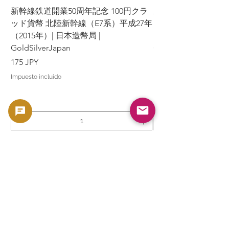
新幹線鉄道開業50周年記念 100円クラ
新幹線鉄道開業50周年
ッド貨幣 北陸新幹線（E7系）平成27年
ッド貨幣 上越新幹線
（2015年）| 日本造幣局 |
（2015年）| 日本造幣
GoldSilverJapan
GoldSilverJapan
Precio
Precio
175 JPY
175 JPY
Impuesto incluido
Impuesto incluido
Agregar al carrito