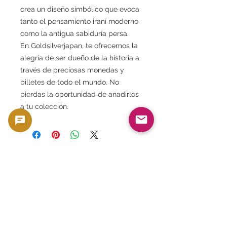
crea un diseño simbólico que evoca
tanto el pensamiento iraní moderno
como la antigua sabiduría persa.
En Goldsilverjapan, te ofrecemos la
alegría de ser dueño de la historia a
través de preciosas monedas y
billetes de todo el mundo. No
pierdas la oportunidad de añadirlos
a tu colección.
Este producto se vende como artículo de
colección, al igual que las monedas y los
billetes, que poseen valor material y de
colección. No está destinado a ser utilizado
como moneda, sino que se trata como un
producto en función de su valor material y de
colección.
🟢 Soporte para compra y reventa
GoldSilverJapan brinda soporte de