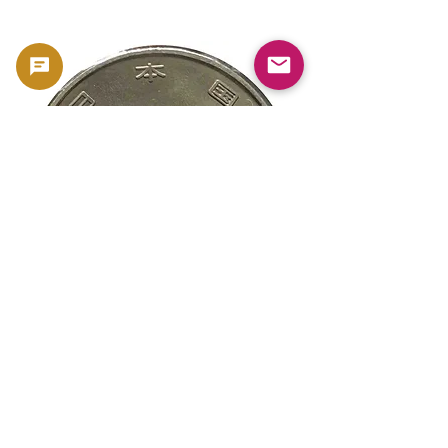
新幹線鉄道開業50周年記念 100円クラ
新幹線鉄道開業50周年
ッド貨幣 北陸新幹線（E7系）平成27年
ッド貨幣 上越新幹線
（2015年）| 日本造幣局 |
（2015年）| 日本造幣
GoldSilverJapan
GoldSilverJapan
Precio
Precio
175 JPY
175 JPY