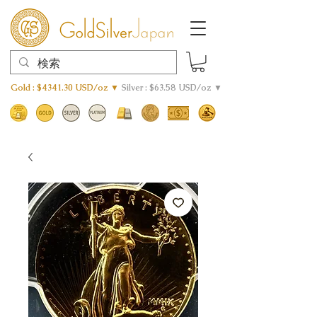
Gold : $4341.30 USD/oz ▼
Silver : $63.58 USD/oz ▼