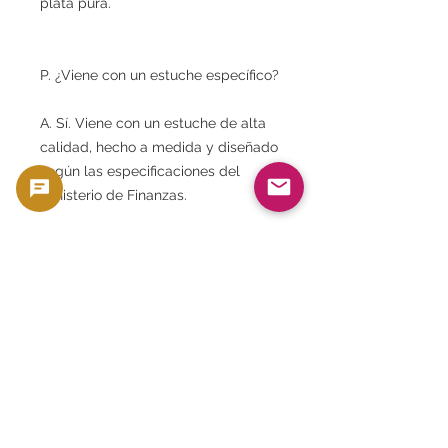
plata pura.
P. ¿Viene con un estuche específico?
A. Sí. Viene con un estuche de alta
calidad, hecho a medida y diseñado
según las especificaciones del
Ministerio de Finanzas.
P. ¿Incluye una carta de
agradecimiento?
A. Sí. Se incluye una carta de
agradecimiento para los tenedores
de bonos gubernamentales
individuales de apoyo a la
reconstrucción.