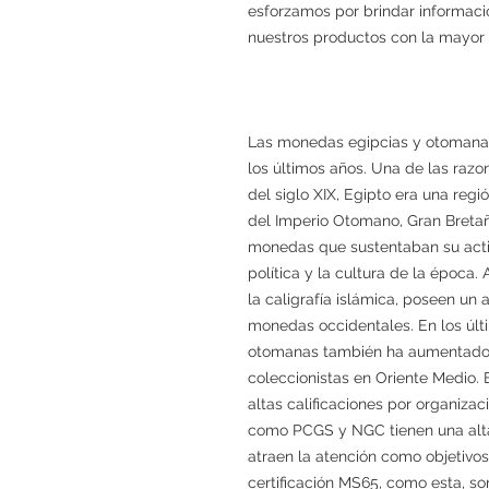
esforzamos por brindar informació
nuestros productos con la mayor 
Las monedas egipcias y otomanas 
los últimos años. Una de las razon
del siglo XIX, Egipto era una regi
del Imperio Otomano, Gran Bretañ
monedas que sustentaban su acti
política y la cultura de la época
la caligrafía islámica, poseen un 
monedas occidentales. En los úl
otomanas también ha aumentado 
coleccionistas en Oriente Medio. 
altas calificaciones por organiza
como PCGS y NGC tienen una alta 
atraen la atención como objetivo
certificación MS65, como esta, s