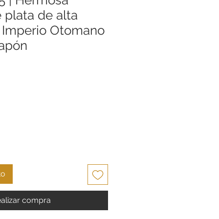
plata de alta
l Imperio Otomano
Japón
cio
to
alizar compra