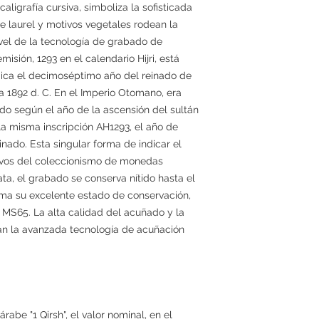
ligrafía cursiva, simboliza la sofisticada
de laurel y motivos vegetales rodean la
ivel de la tecnología de grabado de
sión, 1293 en el calendario Hijri, está
ndica el decimoséptimo año del reinado de
a 1892 d. C. En el Imperio Otomano, era
do según el año de la ascensión del sultán
n la misma inscripción AH1293, el año de
inado. Esta singular forma de indicar el
tivos del coleccionismo de monedas
a, el grabado se conserva nítido hasta el
rma su excelente estado de conservación,
e MS65. La alta calidad del acuñado y la
an la avanzada tecnología de acuñación
árabe "1 Qirsh", el valor nominal, en el