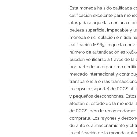
Esta moneda ha sido calificada
calificación excelente para mone
otorgada a aquellas con una clar
belleza superficial impecable y 
moneda en circulación emitida h
calificación MS65, lo que la conv
número de autenticación es 356544
pueden verificarse a través de l
por parte de un organismo certifi
mercado internacional y contribu
transparencia en las transaccio
la cápsula (soporte) de PCGS uti
y pequeños desconchones. Estos so
afectan el estado de la moneda.
de PCGS, pero le recomendamos r
comprarla. Los rayones y descon
durante el almacenamiento y el tr
la calificación de la moneda aute