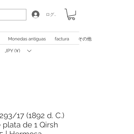
ログイン
Monedas antiguas
factura
その他
JPY (¥)
93/17 (1892 d. C.)
plata de 1 Qirsh
 | Hermosa