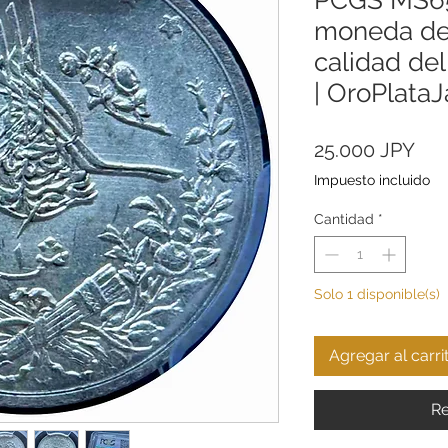
moneda de 
calidad de
| OroPlata
Pre
25.000 JPY
Impuesto incluido
Cantidad
*
Solo 1 disponible(s)
Agregar al carri
Re