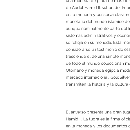
una moneda de plata de más de 1
de Abdul Hamid II, sultán del Im
en la moneda y conserva claramen
monetario del mundo islámico de la
aunque nominalmente parte del I
sistemas administrativos y económ
se refleja en su moneda. Esta mo
considerarse un testimonio de es
trasciende el de una simple mone
de todo el mundo coleccionan mo
Otomano y moneda egipcia moder
mercado internacional. GoldSilv
transmiten la historia y la cultur
El anverso presenta una gran tug
Hamid II. La tugra es la firma ofici
en la moneda y los documentos of