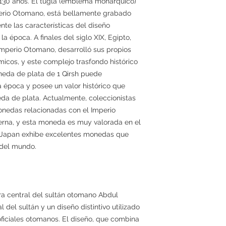
30 años. El tugla (emblema monárquico)
perio Otomano, está bellamente grabado
te las características del diseño
 época. A finales del siglo XIX, Egipto,
mperio Otomano, desarrolló sus propios
icos, y este complejo trasfondo histórico
neda de plata de 1 Qirsh puede
a época y posee un valor histórico que
da de plata. Actualmente, coleccionistas
nedas relacionadas con el Imperio
na, y esta moneda es muy valorada en el
erJapan exhibe excelentes monedas que
a del mundo.
ra central del sultán otomano Abdul
al del sultán y un diseño distintivo utilizado
iciales otomanos. El diseño, que combina