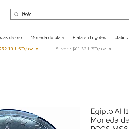
das de oro
Moneda de plata
Plata en lingotes
platino
4252.10 USD/oz ▼
Silver : $61.32 USD/oz ▼
Egipto AH12
Moneda de 
PCGS MS65