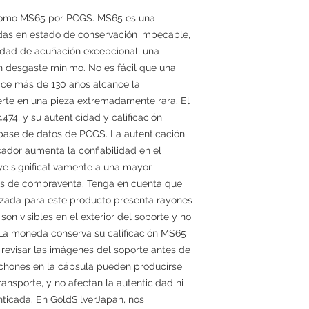
 como MS65 por PCGS. MS65 es una
das en estado de conservación impecable,
idad de acuñación excepcional, una
un desgaste mínimo. No es fácil que una
ace más de 130 años alcance la
ierte en una pieza extremadamente rara. El
74, y su autenticidad y calificación
a base de datos de PCGS. La autenticación
cador aumenta la confiabilidad en el
ye significativamente a una mayor
nes de compraventa. Tenga en cuenta que
lizada para este producto presenta rayones
n visibles en el exterior del soporte y no
 La moneda conserva su calificación MS65
evisar las imágenes del soporte antes de
chones en la cápsula pueden producirse
ansporte, y no afectan la autenticidad ni
nticada. En GoldSilverJapan, nos