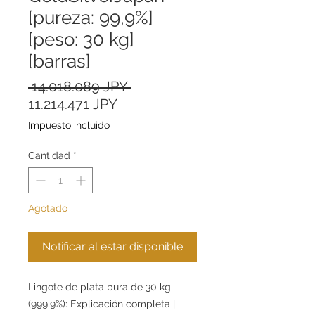
[pureza: 99,9%]
[peso: 30 kg]
[barras]
Precio
 14.018.089 JPY 
Precio
11.214.471 JPY
de
Impuesto incluido
oferta
Cantidad
*
Agotado
Notificar al estar disponible
Lingote de plata pura de 30 kg
(999,9%): Explicación completa |