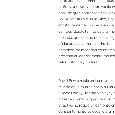
calificada en las primeras etapas
es 6029243-005 y puede verificar
goza de gran confianza entre los
Bowie no fue solo un músico, sin
constantemente con cada época,
campos, desde la música y la moda
moneda, que conmemora sus logro
aficionados a la música, sino tamb
británicos de monedas conmemora
presenta cuidadosamente monedas
valor histórico y cultural.
David Bowie nació en Londres en 
mundo de la música hasta su mue
"Space Oddity", lanzado en 1969,
maestras como "Ziggy Stardust", "
atractivo no reside únicamente en
Constantemente se desafió a sí 