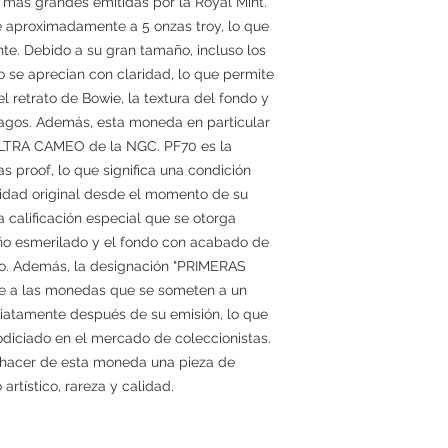
ás grandes emitidas por la Royal Mint.
 aproximadamente a 5 onzas troy, lo que
te. Debido a su gran tamaño, incluso los
 se aprecian con claridad, lo que permite
l retrato de Bowie, la textura del fondo y
pagos. Además, esta moneda en particular
 ULTRA CAMEO de la NGC. PF70 es la
s proof, lo que significa una condición
ridad original desde el momento de su
calificación especial que se otorga
eño esmerilado y el fondo con acabado de
do. Además, la designación "PRIMERAS
e a las monedas que se someten a un
ediatamente después de su emisión, lo que
odiciado en el mercado de coleccionistas.
 hacer de esta moneda una pieza de
artístico, rareza y calidad.