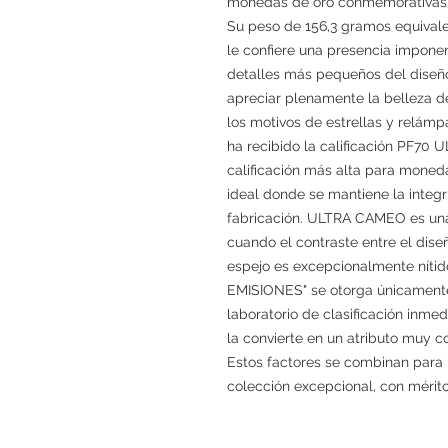
monedas de oro conmemorativas m
Su peso de 156,3 gramos equivale
le confiere una presencia imponen
detalles más pequeños del diseño
apreciar plenamente la belleza de
los motivos de estrellas y relám
ha recibido la calificación PF70
calificación más alta para moneda
ideal donde se mantiene la integ
fabricación. ULTRA CAMEO es una 
cuando el contraste entre el dis
espejo es excepcionalmente níti
EMISIONES" se otorga únicament
laboratorio de clasificación inm
la convierte en un atributo muy c
Estos factores se combinan para
colección excepcional, con mérito 