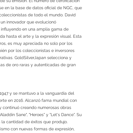
 de su emisión. El número de certificación
se en la base de datos oficial de NGC, que
 coleccionistas de todo el mundo. David
o un innovador que evolucionó
 influyendo en una amplia gama de
 hasta el arte y la expresión visual. Esta
s, es muy apreciada no solo por los
ién por los coleccionistas e inversores
tivas. GoldSilverJapan selecciona y
 de oro raras y autenticadas de gran
1947 y se mantuvo a la vanguardia del
rte en 2016. Alcanzó fama mundial con
 y continuó creando numerosas obras
Aladdin Sane", "Heroes" y "Let's Dance". Su
 la cantidad de éxitos que produjo.
mismo con nuevas formas de expresión,