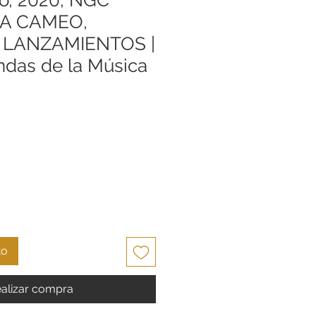
RA CAMEO,
 LANZAMIENTOS |
ndas de la Música
Precio
to
alizar compra