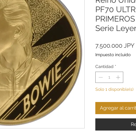
PF70 ULT
PRIMEROS
Serie Leye
7.500.000 JPY
Impuesto incluido
Cantidad
*
Solo 1 disponible(s)
Agregar al carri
Re