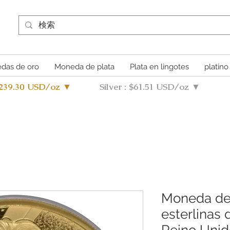
das de oro
Moneda de plata
Plata en lingotes
platino
4239.30 USD/oz ▼
Silver : $61.51 USD/oz ▼
Moneda de 
esterlinas
Reino Unid