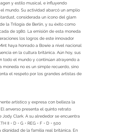
en y estilo musical, e influyendo
 el mundo. Su actividad abarcó un amplio
Stardust, considerada un ícono del glam
 de la Trilogía de Berlín, y su éxito como
écada de 1980. La emisión de esta moneda
neraciones los logros de este innovador
 Mint haya honrado a Bowie a nivel nacional
encia en la cultura británica. Aún hoy, sus
en todo el mundo y continúan atrayendo a
a moneda no es un simple recuerdo, sino
enta el respeto por los grandes artistas de
nte artístico y expresa con belleza la
El anverso presenta el quinto retrato
 de Jody Clark. A su alrededor se encuentra
ELIZABETH II・D・G・REG・F・D・500
ignidad de la familia real británica. En