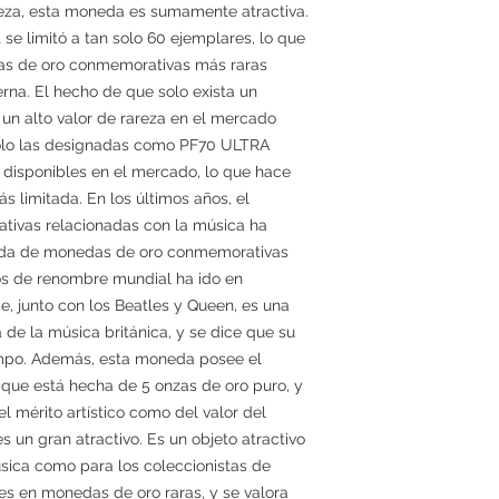
reza, esta moneda es sumamente atractiva.
t se limitó a tan solo 60 ejemplares, lo que
das de oro conmemorativas más raras
rna. El hecho de que solo exista un
 un alto valor de rareza en el mercado
 solo las designadas como PF70 ULTRA
isponibles en el mercado, lo que hace
s limitada. En los últimos años, el
vas relacionadas con la música ha
nda de monedas de oro conmemorativas
os de renombre mundial ha ido en
, junto con los Beatles y Queen, es una
a de la música británica, y se dice que su
iempo. Además, esta moneda posee el
 que está hecha de 5 onzas de oro puro, y
el mérito artístico como del valor del
 un gran atractivo. Es un objeto atractivo
úsica como para los coleccionistas de
es en monedas de oro raras, y se valora