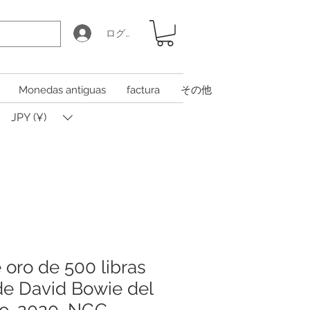
ログイン
Monedas antiguas
factura
その他
JPY (¥)
oro de 500 libras
 de David Bowie del
o, 2020, NGC