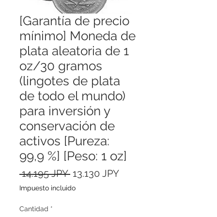
[Garantía de precio
mínimo] Moneda de
plata aleatoria de 1
oz/30 gramos
(lingotes de plata
de todo el mundo)
para inversión y
conservación de
activos [Pureza:
99,9 %] [Peso: 1 oz]
Precio
Precio
 14.195 JPY 
13.130 JPY
de
Impuesto incluido
oferta
Cantidad
*