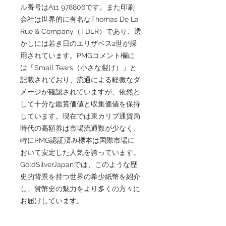
ル番号はA11 978806です。また印刷
会社は世界的に有名なThomas De La
Rue & Company（TDLR）であり、透
かしには若き日のエリザベス2世が採
用されています。PMGコメント欄に
は「Small Tears（小さな裂け）」と
記載されており、流通による軽微なダ
メージが確認されていますが、依然と
して十分な鑑賞価値と収集価値を保持
しています。現在では東カリブ通貨局
時代の高額券は市場流通数が少なく、
特にPMG認証済み標本は国際市場に
おいて安定した人気を誇っています。
GoldSilverJapanでは、このような歴
史的背景を持つ世界の希少紙幣を紹介
し、貨幣史の魅力をより多くの方々に
お届けしています。