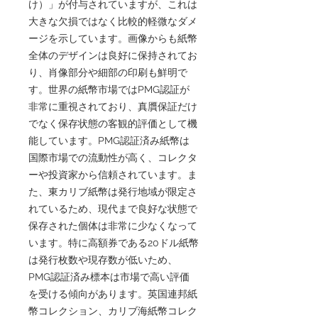
け）」が付与されていますが、これは
大きな欠損ではなく比較的軽微なダメ
ージを示しています。画像からも紙幣
全体のデザインは良好に保持されてお
り、肖像部分や細部の印刷も鮮明で
す。世界の紙幣市場ではPMG認証が
非常に重視されており、真贋保証だけ
でなく保存状態の客観的評価として機
能しています。PMG認証済み紙幣は
国際市場での流動性が高く、コレクタ
ーや投資家から信頼されています。ま
た、東カリブ紙幣は発行地域が限定さ
れているため、現代まで良好な状態で
保存された個体は非常に少なくなって
います。特に高額券である20ドル紙幣
は発行枚数や現存数が低いため、
PMG認証済み標本は市場で高い評価
を受ける傾向があります。英国連邦紙
幣コレクション、カリブ海紙幣コレク