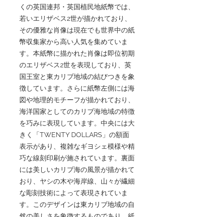
くの英国連邦・英国植民地紙幣では、
若いエリザベス2世が描かれており、
その優雅な肖像は現在でも世界中の紙
幣収集家から高い人気を集めていま
す。本紙幣に描かれた肖像は即位初期
のエリザベス2世を表現しており、英
国王室と東カリブ地域の結びつきを象
徴しています。さらに紙幣左側には海
図や地理的モチーフが描かれており、
海洋国家としてのカリブ海地域の特徴
を巧みに表現しています。中央には大
きく「TWENTY DOLLARS」の額面
表示があり、複雑なギヨシェ模様や精
巧な線刻印刷が施されています。裏面
には美しいカリブ海の風景が描かれて
おり、ヤシの木や海岸線、山々が繊細
な彫刻技術によって表現されていま
す。このデザインは東カリブ地域の自
然の美しさを象徴するものであり、紙