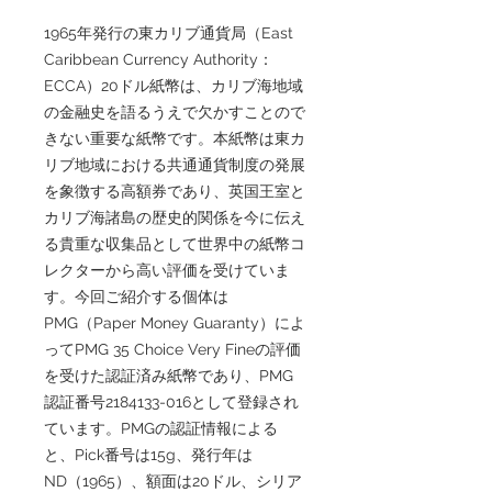
1965年発行の東カリブ通貨局（East
Caribbean Currency Authority：
ECCA）20ドル紙幣は、カリブ海地域
の金融史を語るうえで欠かすことので
きない重要な紙幣です。本紙幣は東カ
リブ地域における共通通貨制度の発展
を象徴する高額券であり、英国王室と
カリブ海諸島の歴史的関係を今に伝え
る貴重な収集品として世界中の紙幣コ
レクターから高い評価を受けていま
す。今回ご紹介する個体は
PMG（Paper Money Guaranty）によ
ってPMG 35 Choice Very Fineの評価
を受けた認証済み紙幣であり、PMG
認証番号2184133-016として登録され
ています。PMGの認証情報による
と、Pick番号は15g、発行年は
ND（1965）、額面は20ドル、シリア