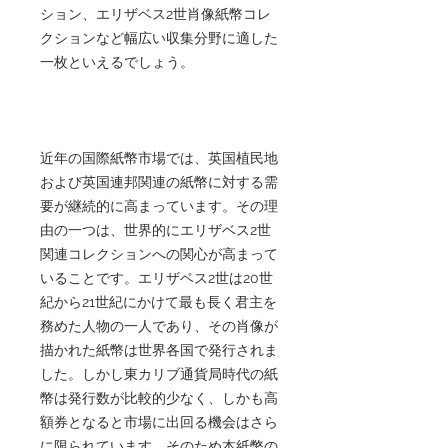
ション、エリザベス2世肖像紙幣コレ
クションなど幅広い収集分野に適した
一枚といえるでしょう。
近年の国際紙幣市場では、英国植民地
および英国連邦関連の紙幣に対する需
要が継続的に高まっています。その理
由の一つは、世界的にエリザベス2世
関連コレクションへの関心が高まって
いることです。エリザベス2世は20世
紀から21世紀にかけて最も長く君主を
務めた人物の一人であり、その肖像が
描かれた紙幣は世界各国で発行されま
した。しかし東カリブ通貨局時代の紙
幣は発行数が比較的少なく、しかも高
額券となると市場に出回る機会はさら
に限られています。そのため本紙幣の